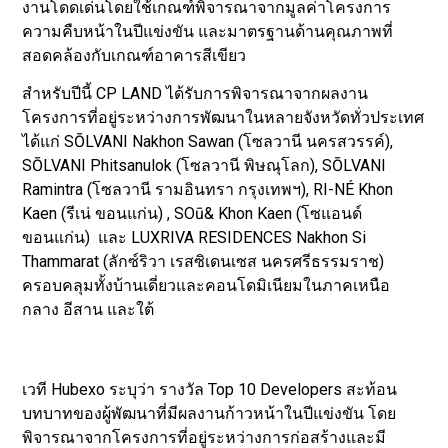
งานโดดเด่นโดยใช้เกณฑ์พิจารณาจากมูลค่าโครงการ
ความคืบหน้าในปีแข่งขัน และมาตรฐานด้านคุณภาพที่
สอดคล้องกับเกณฑ์อาคารสีเขียว
สำหรับปีนี้ CP LAND ได้รับการพิจารณาจากผลงาน
โครงการที่อยู่ระหว่างการพัฒนาในหลายจังหวัดทั่วประเทศ
ได้แก่ SŌLVANI Nakhon Sawan (โซลวานี นครสวรรค์),
SŌLVANI Phitsanulok (โซลวานี พิษณุโลก), SŌLVANI
Ramintra (โซลวานี รามอินทรา กรุงเทพฯ), RI-NÉ Khon
Kaen (รีเน่ ขอนแก่น) , SOū& Khon Kaen (โซแอนด์
ขอนแก่น) และ LUXRIVA RESIDENCES Nakhon Si
Thammarat (ลักซ์ริวา เรสซิเดนเซส นครศรีธรรมราช)
ครอบคลุมทั้งบ้านเดี่ยวและคอนโดมิเนียมในภาคเหนือ
กลาง อีสาน และใต้
เวที Hubexo ระบุว่า รางวัล Top 10 Developers สะท้อน
บทบาทของผู้พัฒนาที่มีผลงานก้าวหน้าในปีแข่งขัน โดย
พิจารณาจากโครงการที่อยู่ระหว่างการก่อสร้างและมี