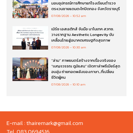
มอบอุปกรณ์การศึกษาแก่โรงเรียนตำรวจ
ตระเวนชายแดนตะโกปิดทอง จังหวัดราชบุรี
07/08/2026
10:52 am
เมิร์ซ เอสเธติกส์ จับมือ นาโนเทค สวทช.
วางรากฐาน Aesthetic Longevity ขับ
เคลื่อนไทยสู่อนาคตเศรษฐกิจสุขภาพ
07/08/2026
10:30 am
“ล่าม” ภาพยนตร์สร้างจากเรื่องจริงของ
“เบญจวรรณ ภูมิแสน” เปิดกาล่าพรีเมียร์สุด
อบอุ่น ถ่ายทอดพลังของภาษา…ที่เปลี่ยน
ชีวิตผู้คน
07/08/2026
10:10 am
E-mail : thairemark@gmail.com
Tel. 083 0694516