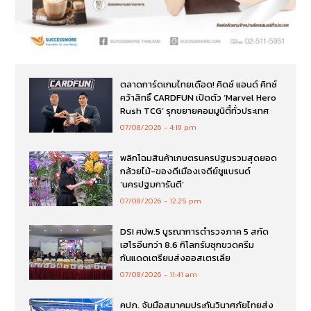
ตลาดการ์ดเกมไทยเดือด! คิดซ์ แอนด์ คิทซ์
คว้าสิทธิ์ CARDFUN เปิดตัว ‘Marvel Hero
Rush TCG’ รุกขยายคอมมูนิตี้ทั่วประเทศ
07/08/2026
4:19 pm
พลิกโฉมสินค้าเกษตรนครปฐมรวมสุดยอด
กล้วยไม้-ของดีเมืองเจดีย์ชูแบรนด์
‘นครปฐมการันตี’
07/08/2026
12:25 pm
DSI ศปพ.5 บูรณาการตำรวจภาค 5 สกัด
เฮโรอีนกว่า 8.6 กิโลกรัมซุกขวดครีม
กันแดดเตรียมส่งออสเตรเลีย
07/08/2026
11:41 am
คปภ. จับมือสมาคมประกันวินาศภัยไทยส่ง