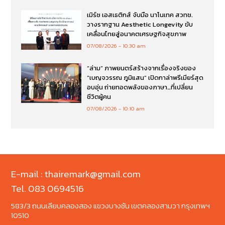
เมิร์ซ เอสเธติกส์ จับมือ นาโนเทค สวทช.
วางรากฐาน Aesthetic Longevity ขับ
เคลื่อนไทยสู่อนาคตเศรษฐกิจสุขภาพ
07/08/2026
10:30 am
“ล่าม” ภาพยนตร์สร้างจากเรื่องจริงของ
“เบญจวรรณ ภูมิแสน” เปิดกาล่าพรีเมียร์สุด
อบอุ่น ถ่ายทอดพลังของภาษา…ที่เปลี่ยน
ชีวิตผู้คน
07/08/2026
10:10 am
E-mail : thairemark@gmail.com
Tel. 083 0694516
583/3 ถนนเลียบคลองสอง แขวงบางชัน เขตคลองสามวา กรุงเทพฯ
10510