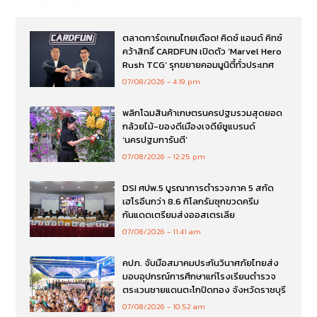
ตลาดการ์ดเกมไทยเดือด! คิดซ์ แอนด์ คิทซ์
คว้าสิทธิ์ CARDFUN เปิดตัว ‘Marvel Hero
Rush TCG’ รุกขยายคอมมูนิตี้ทั่วประเทศ
07/08/2026
4:19 pm
พลิกโฉมสินค้าเกษตรนครปฐมรวมสุดยอด
กล้วยไม้-ของดีเมืองเจดีย์ชูแบรนด์
‘นครปฐมการันตี’
07/08/2026
12:25 pm
DSI ศปพ.5 บูรณาการตำรวจภาค 5 สกัด
เฮโรอีนกว่า 8.6 กิโลกรัมซุกขวดครีม
กันแดดเตรียมส่งออสเตรเลีย
07/08/2026
11:41 am
คปภ. จับมือสมาคมประกันวินาศภัยไทยส่ง
มอบอุปกรณ์การศึกษาแก่โรงเรียนตำรวจ
ตระเวนชายแดนตะโกปิดทอง จังหวัดราชบุรี
07/08/2026
10:52 am