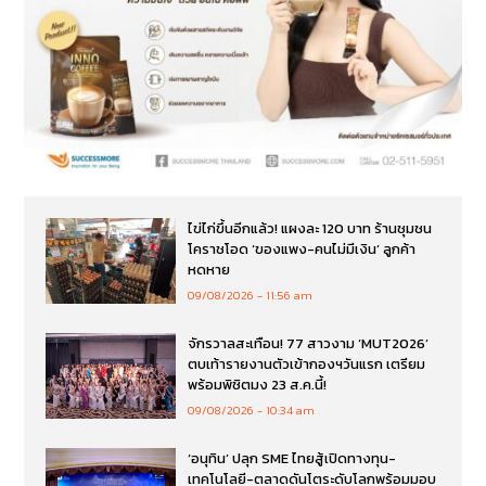
ไข่ไก่ขึ้นอีกแล้ว! แผงละ 120 บาท ร้านชุมชน
โคราชโอด ‘ของแพง-คนไม่มีเงิน’ ลูกค้า
หดหาย
09/08/2026
11:56 am
จักรวาลสะเทือน! 77 สาวงาม ‘MUT2026’
ตบเท้ารายงานตัวเข้ากองฯวันแรก เตรียม
พร้อมพิชิตมง 23 ส.ค.นี้!
09/08/2026
10:34 am
‘อนุทิน’ ปลุก SME ไทยสู้เปิดทางทุน-
เทคโนโลยี-ตลาดดันโตระดับโลกพร้อมมอบ