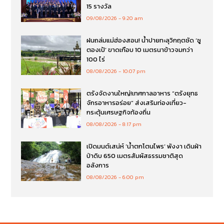
15 รางวัล
09/08/2026
9:20 am
ฝนถล่มแม่ฮ่องสอน! น้ำปายทะลุวิกฤตซัด ‘ซู
ตองเป้’ ขาดเกือบ 10 เมตรนาข้าวจมกว่า
100 ไร่
08/08/2026
10:07 pm
ตรังจัดงานใหญ่!เทศกาลอาหาร “ตรังยุทธ
จักรอาหารอร่อย” ส่งเสริมท่องเที่ยว-
กระตุ้นเศรษฐกิจท้องถิ่น
08/08/2026
8:17 pm
เปิดมนต์เสน่ห์ ‘น้ำตกโตนไพร’ พังงา เดินฝ่า
ป่าดิบ 650 เมตรสัมผัสธรรมชาติสุด
อลังการ
08/08/2026
6:00 pm