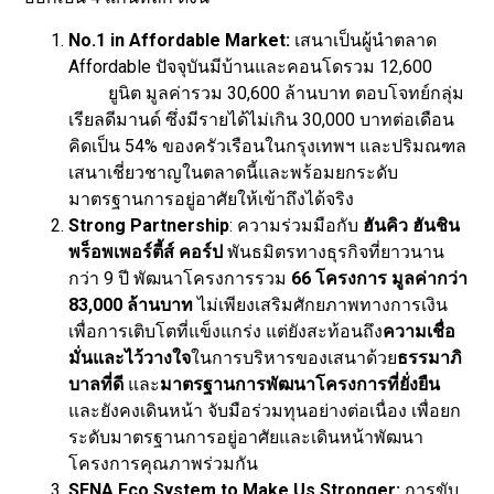
No.1 in Affordable Market:
เสนาเป็นผู้นำตลาด
Affordable ปัจจุบันมีบ้านและคอนโดรวม 12,600
ยูนิต มูลค่ารวม 30,600 ล้านบาท ตอบโจทย์กลุ่ม
เรียลดีมานด์ ซึ่งมีรายได้ไม่เกิน 30,000 บาทต่อเดือน
คิดเป็น 54% ของครัวเรือนในกรุงเทพฯ และปริมณฑล
เสนาเชี่ยวชาญในตลาดนี้และพร้อมยกระดับ
มาตรฐานการอยู่อาศัยให้เข้าถึงได้จริง
Strong Partnership
: ความร่วมมือกับ
ฮันคิว ฮันชิน
พร็อพเพอร์ตี้ส์ คอร์ป
พันธมิตรทางธุรกิจที่ยาวนาน
กว่า 9 ปี พัฒนาโครงการรวม
66 โครงการ มูลค่ากว่า
83,000 ล้านบาท
ไม่เพียงเสริมศักยภาพทางการเงิน
เพื่อการเติบโตที่แข็งแกร่ง แต่ยังสะท้อนถึง
ความเชื่อ
มั่นและไว้วางใจ
ในการบริหารของเสนาด้วย
ธรรมาภิ
บาลที่ดี
และ
มาตรฐานการพัฒนาโครงการที่ยั่งยืน
และยังคงเดินหน้า จับมือร่วมทุนอย่างต่อเนื่อง เพื่อยก
ระดับมาตรฐานการอยู่อาศัยและเดินหน้าพัฒนา
โครงการคุณภาพร่วมกัน
SENA Eco System to Make Us Stronger:
การขับ