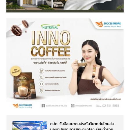
คปภ. จับมือสมาคมประกันวินาศภัยไทยส่ง
มอบอุปกรณ์การศึกษาแก่โรงเรียนตำรวจ