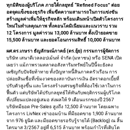
ทุกมิติของผู้บริโภค ภายใต้กลยุทธ์ “Refined Focus” ต่อย
อดจุดแข็งของธุรกิจ เพิ่มขีดความสามารถในการแข่งขัน
สร้างมูลค่าเพิ่มให้ธุรกิจหลัก พร้อมเดินหน้าเปิดตัวโครงการ
ใหม่ในทำเลคุณภาพ ทั้งคอนโดมิเนียมและแนวราบ รวม
12 โครงการ มูลค่ารวม 13,000 ล้านบาท ตั้งเป้ายอดขาย
15,500 ล้านบาท และยอดโอนกรรมสิทธิ์ 10,000 ล้านบาท
ผศ.ดร.เกษรา ธัญลักษณ์ภาคย์ (ดร.ยุ้ย) กรรมการผู้จัดการ
บริษัท เสนาดีเวลลอปเม้นท์ จำกัด (มหาชน) หรือ SENA เปิด
เผยว่า แม้ภาพรวมตลาดอสังหาริมทรัพย์ในปีนี้จะยังคง
เผชิญกับปัจจัยท้าทาย ทั้งปัญหาหนี้สินภาคครัวเรือน การ
ปล่อยสินเชื่อที่เข้มงวดของสถาบันการเงิน อัตราดอกเบี้ยที่
ปรับตัวสูงขึ้น และโครงสร้างเศรษฐกิจที่ต้องใช้เวลาในการ
ฟื้นตัว แต่บริษัทได้ปรับกลยุทธ์ให้ทันกับพฤติกรรมผู้บริโภค
ที่เปลี่ยนแปลงอยู่เสมอ ส่งผลให้ 9 เดือนแรกของปี 2567
บริษัทมียอด Pre-Sales สูงถึง 12,500 ล้านบาท โดยเฉพาะ
โครงการ LivNex เช่าออมบ้าน ที่มียอดขาย 1,900 ล้านบาท
จาก 976 ยูนิต และมียอดขายรอรับรู้รายได้ (Backlog) ณ สิ้น
ไตรมาส 3/2567 อยู่ที่ 6,515 ล้านบาท พร้อมกำไรที่เติบโต