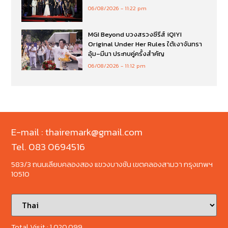
06/08/2026
11:22 pm
MGI Beyond บวงสรวงซีรีส์ iQIYI
Original Under Her Rules ใต้เงาจันทรา
อุ้ม–มีนา ประกบคู่ครั้งสำคัญ
06/08/2026
11:12 pm
E-mail : thairemark@gmail.com
Tel. 083 0694516
583/3 ถนนเลียบคลองสอง แขวงบางชัน เขตคลองสามวา กรุงเทพฯ
10510
Total Visit :
1,020,099