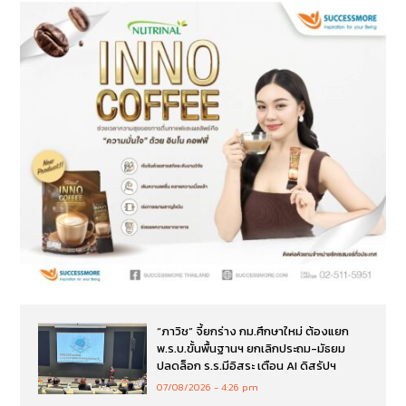
“ภาวิช” จี้ยกร่าง กม.ศึกษาใหม่ ต้องแยก
พ.ร.บ.ขั้นพื้นฐานฯ ยกเลิกประถม-มัธยม
ปลดล็อก ร.ร.มีอิสระ เตือน AI ดิสรัปฯ
07/08/2026
4:26 pm