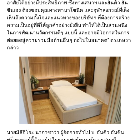
อาศัยได้อย่างมีประสิทธิภาพ ซึ่งทางเสนาฯ และฮันคิว ฮัน
ชินเอง ต้องขอบคุณทางพานาโซนิค และจุฬาลงกรณ์ที่เล็ง
เห็นถึงความตั้งใจและแนวทางของบริษัทฯ ที่ต้องการสร้าง
ความเป็นอยู่ที่ดีให้ลูกค้าอย่างยั่งยืน ทำให้ได้เป็นส่วนหนึ่ง
ในการพัฒนานวัตกรรมดีๆ แบบนี้ และอาจมีโอกาสในการ
ต่อยอดสู่ความร่วมมือด้านอื่นๆ ต่อไปในอนาคต” ดร.เกษรา
กล่าว
นายมิสึฮิโระ นากาซาว่า ผู้จัดการทั่วไป บ. ฮันคิว ฮันชิน
พร็อพเพอร์ตี้ส์ คอร์ป ในฐานะพาร์ทเนอร์ของเสนาดี