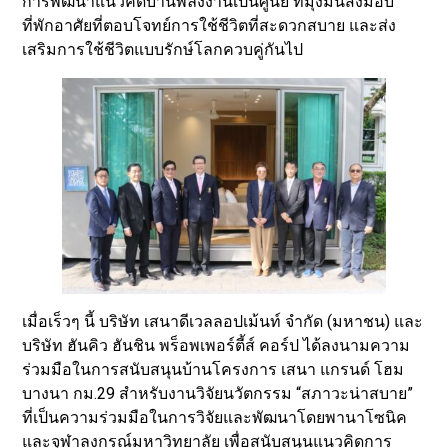
การพัฒนาแนวคิดบ้านพลังงานเป็นศูนย์ ที่มุ่งมั่นส่งมอบ
ที่พักอาศัยที่ตอบโจทย์การใช้ชีวิตที่สะดวกสบาย และส่ง
เสริมการใช้ชีวิตแบบรักษ์โลกควบคู่กันไป
เมื่อเร็วๆ นี้ บริษัท เสนาดีเวลลอปเม้นท์ จำกัด (มหาชน) และ
บริษัท ฮันคิว ฮันชิน พร็อพเพอร์ตี้ส์ คอร์ป ได้ลงนามความ
ร่วมมือในการสนับสนุนบ้านโครงการ เสนา แกรนด์ โฮม
บางนา กม.29 สำหรับงานวิจัยนวัตกรรม “สภาวะน่าสบาย”
ที่เป็นความร่วมมือในการวิจัยและพัฒนาโดยพานาโซนิค
และจุฬาลงกรณ์มหาวิทยาลัย เพื่อสนับสนุนแนวคิดการ