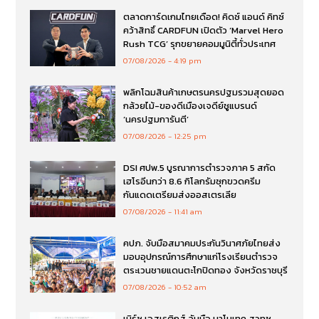
ตลาดการ์ดเกมไทยเดือด! คิดซ์ แอนด์ คิทซ์
คว้าสิทธิ์ CARDFUN เปิดตัว ‘Marvel Hero
Rush TCG’ รุกขยายคอมมูนิตี้ทั่วประเทศ
07/08/2026
4:19 pm
พลิกโฉมสินค้าเกษตรนครปฐมรวมสุดยอด
กล้วยไม้-ของดีเมืองเจดีย์ชูแบรนด์
‘นครปฐมการันตี’
07/08/2026
12:25 pm
DSI ศปพ.5 บูรณาการตำรวจภาค 5 สกัด
เฮโรอีนกว่า 8.6 กิโลกรัมซุกขวดครีม
กันแดดเตรียมส่งออสเตรเลีย
07/08/2026
11:41 am
คปภ. จับมือสมาคมประกันวินาศภัยไทยส่ง
มอบอุปกรณ์การศึกษาแก่โรงเรียนตำรวจ
ตระเวนชายแดนตะโกปิดทอง จังหวัดราชบุรี
07/08/2026
10:52 am
เมิร์ซ เอสเธติกส์ จับมือ นาโนเทค สวทช.