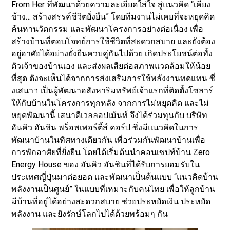
From Her ที่พัฒนาด้วยความละเอียดใส่ใจ สู่แนวคิด “เคียง
ข้าง… สร้างสรรค์ชีวิตยั่งยืน” โดยทีมงานไม่เคยที่จะหยุดคิด
ค้นหานวัตกรรม และพัฒนาโครงการอย่างต่อเนื่อง เพื่อ
สร้างบ้านที่ตอบโจทย์การใช้ชีวิตที่สะดวกสบาย และยังต้อง
อยู่อาศัยได้อย่างยั่งยืนควบคู่กันไปด้วย เกิดประโยชน์ต่อทั้ง
ตัวเจ้าของบ้านเอง และส่งผลเสียต่อสภาพแวดล้อมให้น้อย
ที่สุด ดังจะเห็นได้จากการส่งเสริมการใช้พลังงานทดแทน ซี่
งเสนาฯ เป็นผู้พัฒนาอสังหาริมทรัพย์เจ้าแรกที่ติดตั้งโซลาร์
ให้กับบ้านในโครงการทุกหลัง จากการไม่หยุดคิด และไม่
หยุดพัฒนานี้ เสนาดีเวลลอปเม้นท์ จึงได้ร่วมทุนกับ บริษัท
ฮันคิว ฮันชิน พร็อพเพอร์ตี้ส์ คอร์ป ซึ่งมีแนวคิดในการ
พัฒนาบ้านในทิศทางเดียวกัน เพื่อร่วมกันพัฒนาบ้านเพื่อ
การพักอาศัยที่ยั่งยืน โดยได้เริ่มต้นนำคอนเซปท์บ้าน Zero
Energy House ของ ฮันคิว ฮันชินที่ได้รับการยอมรับใน
ประเทศญี่ปุ่นมาต่อยอด และพัฒนาเป็นต้นแบบ “แนวคิดบ้าน
พลังงานเป็นศูนย์” ในแบบที่เหมาะกับคนไทย เพื่อให้ลูกบ้าน
มีบ้านที่อยู่ได้อย่างสะดวกสบาย ช่วยประหยัดเงิน ประหยัด
พลังงาน และยังรักษ์โลกไปได้ด้วยพร้อมๆ กัน