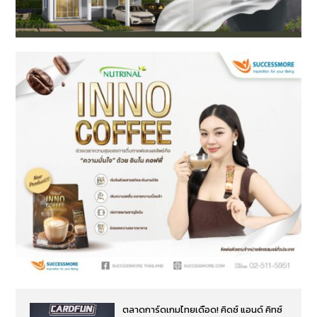
ตลาดการ์ดเกมไทยเดือด! คิดซ์ แอนด์ คิทซ์