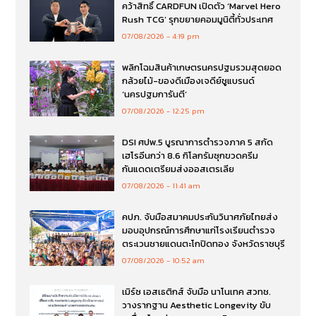
คว้าสิทธิ์ CARDFUN เปิดตัว ‘Marvel Hero
Rush TCG’ รุกขยายคอมมูนิตี้ทั่วประเทศ
07/08/2026
4:19 pm
พลิกโฉมสินค้าเกษตรนครปฐมรวมสุดยอด
กล้วยไม้-ของดีเมืองเจดีย์ชูแบรนด์
‘นครปฐมการันตี’
07/08/2026
12:25 pm
DSI ศปพ.5 บูรณาการตำรวจภาค 5 สกัด
เฮโรอีนกว่า 8.6 กิโลกรัมซุกขวดครีม
กันแดดเตรียมส่งออสเตรเลีย
07/08/2026
11:41 am
คปภ. จับมือสมาคมประกันวินาศภัยไทยส่ง
มอบอุปกรณ์การศึกษาแก่โรงเรียนตำรวจ
ตระเวนชายแดนตะโกปิดทอง จังหวัดราชบุรี
07/08/2026
10:52 am
เมิร์ซ เอสเธติกส์ จับมือ นาโนเทค สวทช.
วางรากฐาน Aesthetic Longevity ขับ