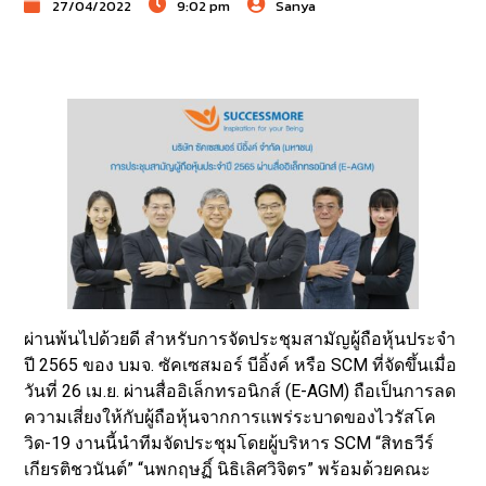
27/04/2022
9:02 pm
Sanya
ผ่านพ้นไปด้วยดี สำหรับการจัดประชุมสามัญผู้ถือหุ้นประจำ
ปี 2565 ของ บมจ. ซัคเซสมอร์ บีอิ้งค์ หรือ SCM ที่จัดขึ้นเมื่อ
วันที่ 26 เม.ย. ผ่านสื่ออิเล็กทรอนิกส์ (E-AGM) ถือเป็นการลด
ความเสี่ยงให้กับผู้ถือหุ้นจากการแพร่ระบาดของไวรัสโค
วิด-19 งานนี้นำทีมจัดประชุมโดยผู้บริหาร SCM “สิทธวีร์
เกียรติชวนันต์” “นพกฤษฏิ์ นิธิเลิศวิจิตร” พร้อมด้วยคณะ