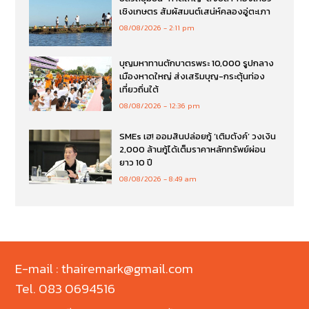
เชิงเกษตร สัมผัสมนต์เสน่ห์คลองอู่ตะเภา
08/08/2026
2:11 pm
บุญมหาทานตักบาตรพระ 10,000 รูปกลาง
เมืองหาดใหญ่ ส่งเสริมบุญ-กระตุ้นท่อง
เที่ยวถิ่นใต้
08/08/2026
12:36 pm
SMEs เฮ! ออมสินปล่อยกู้ ‘เติมตังค์’ วงเงิน
2,000 ล้านกู้ได้เต็มราคาหลักทรัพย์ผ่อน
ยาว 10 ปี
08/08/2026
8:49 am
E-mail : thairemark@gmail.com
Tel. 083 0694516