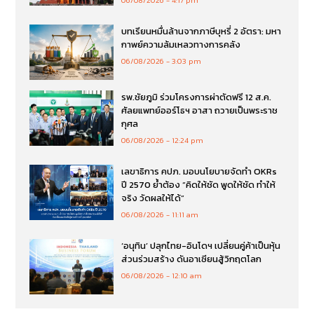
บทเรียนหมื่นล้านจากภาษีบุหรี่ 2 อัตรา: มหา
กาพย์ความล้มเหลวทางการคลัง
06/08/2026
3:03 pm
รพ.ชัยภูมิ ร่วมโครงการผ่าตัดฟรี 12 ส.ค.
ศัลยแพทย์ออร์โธฯ อาสา ถวายเป็นพระราช
กุศล
06/08/2026
12:24 pm
เลขาธิการ คปภ. มอบนโยบายจัดทำ OKRs
ปี 2570 ย้ำต้อง “คิดให้ชัด พูดให้ชัด ทำให้
จริง วัดผลให้ได้”
06/08/2026
11:11 am
‘อนุทิน’ ปลุกไทย-อินโดฯ เปลี่ยนคู่ค้าเป็นหุ้น
ส่วนร่วมสร้าง ดันอาเซียนสู้วิกฤตโลก
06/08/2026
12:10 am