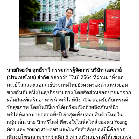
นายกิจธวัช ฤทธีราวี กรรมการผู้จัดการ บริษัท แอมเวย์
(ประเทศไทย) จำกัด
กล่าวว่า “ในปี 2564 ที่ผ่านมาทั้งแอ
มเวย์โลกและแอมเวย์ประเทศไทยยังคงครองตำแหน่งยอด
ขายอันดับหนึ่งในธุรกิจขายตรง โดยสัดส่วนยอดขายมาจาก
ผลิตภัณฑ์เสริมอาหารนิวทริไลท์ถึง 70% สอดรับกับเทรนด์
รักสุขภาพ โดยในปีนี้เราได้เตรียมเปิดตัวผลิตภัณฑ์นิว
ทริไลท์มากมายตลอดทั้งปี ล่าสุดเพิ่งปล่อยสินค้าใหม่ใน
กลุ่ม เอ็น บาย นิวทริไลท์ ที่ตรงใจไลฟ์สไตล์ของคน Young
Gen และ Young at Heart และโฟกัสสำคัญของปีนี้คือการ
เพิ่มงบโฆษณามากกว่าเดิม 5 เท่า เสริมแบรนด์ให้แข็งแกร่ง