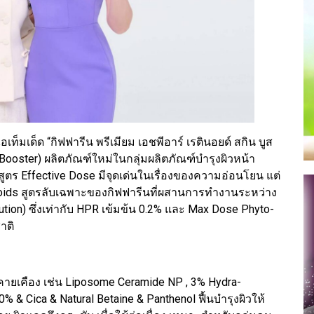
อเท็มเด็ด “กิฟฟารีน พรีเมียม เอชพีอาร์ เรตินอยด์ สกิน บูส
 Booster) ผลิตภัณฑ์ใหม่ในกลุ่มผลิตภัณฑ์บำรุงผิวหน้า
ร์ สูตร Effective Dose มีจุดเด่นในเรื่องของความอ่อนโยน แต่
noids สูตรลับเฉพาะของกิฟฟารีนที่ผสานการทำงานระหว่าง
ion) ซึ่งเท่ากับ HPR เข้มข้น 0.2% และ Max Dose Phyto-
าติ
ายเคือง เช่น Liposome Ceramide NP , 3% Hydra-
% & Cica & Natural Betaine & Panthenol ฟื้นบำรุงผิวให้