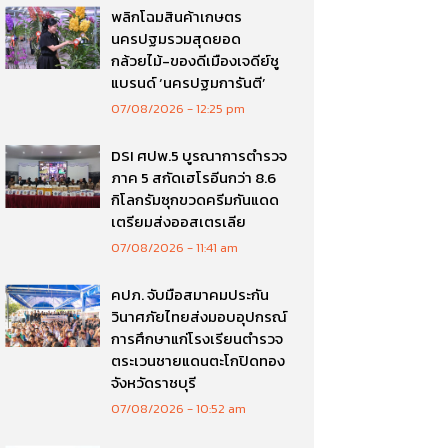
พลิกโฉมสินค้าเกษตร
นครปฐมรวมสุดยอด
กล้วยไม้-ของดีเมืองเจดีย์ชู
แบรนด์ ‘นครปฐมการันตี’
07/08/2026
12:25 pm
DSI ศปพ.5 บูรณาการตำรวจ
ภาค 5 สกัดเฮโรอีนกว่า 8.6
กิโลกรัมซุกขวดครีมกันแดด
เตรียมส่งออสเตรเลีย
07/08/2026
11:41 am
คปภ. จับมือสมาคมประกัน
วินาศภัยไทยส่งมอบอุปกรณ์
การศึกษาแก่โรงเรียนตำรวจ
ตระเวนชายแดนตะโกปิดทอง
จังหวัดราชบุรี
07/08/2026
10:52 am