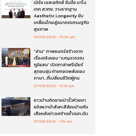
เมิร์ซ เอสเธติกส์ จับมือ นาโน
เทค สวทช. วางรากฐาน
Aesthetic Longevity ขับ
เคลื่อนไทยสู่อนาคตเศรษฐกิจ
สุขภาพ
07/08/2026
10:30 am
“ล่าม” ภาพยนตร์สร้างจาก
เรื่องจริงของ “เบญจวรรณ
ภูมิแสน” เปิดกาล่าพรีเมียร์
สุดอบอุ่น ถ่ายทอดพลังของ
ภาษา…ที่เปลี่ยนชีวิตผู้คน
07/08/2026
10:10 am
ชาวบ้านติดชายป่ารั้วห้วยขา
แข้งผวานำสังกะสีล้อมบ้านกัน
เสือหลังข่าวเศร้าขย้ำจนท.ดับ
07/08/2026
7:16 am