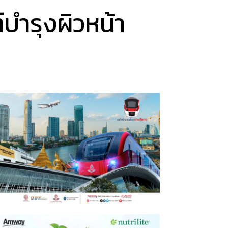
์บำรุงผิวหน้า