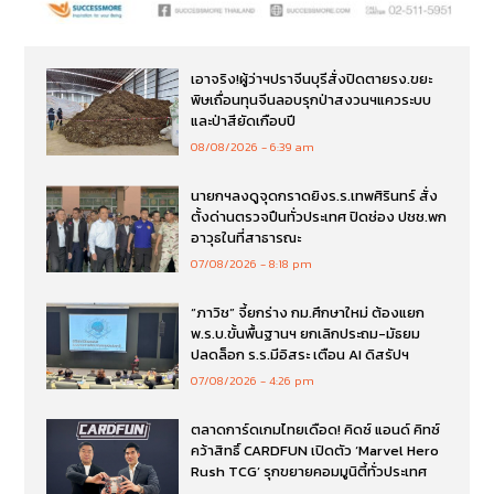
เอาจริง!ผู้ว่าฯปราจีนบุรีสั่งปิดตายรง.ขยะ
พิษเถื่อนทุนจีนลอบรุกป่าสงวนฯแควระบบ
และป่าสียัดเกือบปี
08/08/2026
6:39 am
นายกฯลงดูจุดกราดยิงร.ร.เทพศิรินทร์ สั่ง
ตั้งด่านตรวจปืนทั่วประเทศ ปิดช่อง ปชช.พก
อาวุธในที่สาธารณะ
07/08/2026
8:18 pm
“ภาวิช” จี้ยกร่าง กม.ศึกษาใหม่ ต้องแยก
พ.ร.บ.ขั้นพื้นฐานฯ ยกเลิกประถม-มัธยม
ปลดล็อก ร.ร.มีอิสระ เตือน AI ดิสรัปฯ
07/08/2026
4:26 pm
ตลาดการ์ดเกมไทยเดือด! คิดซ์ แอนด์ คิทซ์
คว้าสิทธิ์ CARDFUN เปิดตัว ‘Marvel Hero
Rush TCG’ รุกขยายคอมมูนิตี้ทั่วประเทศ