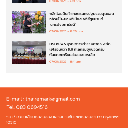
07/08/2026
4:19 pm
พลิกโฉมสินค้าเกษตรนครปฐมรวมสุดยอด
กล้วยไม้-ของดีเมืองเจดีย์ชูแบรนด์
‘นครปฐมการันตี’
07/08/2026
12:25 pm
DSI ศปพ.5 บูรณาการตำรวจภาค 5 สกัด
เฮโรอีนกว่า 8.6 กิโลกรัมซุกขวดครีม
กันแดดเตรียมส่งออสเตรเลีย
07/08/2026
11:41 am
E-mail : thairemark@gmail.com
Tel. 083 0694516
583/3 ถนนเลียบคลองสอง แขวงบางชัน เขตคลองสามวา กรุงเทพฯ
10510