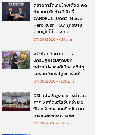
ตลาดการ์ดเกมไทยเดือด! คิด
ซ์ แอนด์ คิทซ์ คว้าสิทธิ์
CARDFUN เปิดตัว ‘Marvel
Hero Rush TCG’ รุกขยาย
คอมมูนิตี้ทั่วประเทศ
07/08/2026
4:19 pm
พลิกโฉมสินค้าเกษตร
นครปฐมรวมสุดยอด
กล้วยไม้-ของดีเมืองเจดีย์ชู
แบรนด์ ‘นครปฐมการันตี’
07/08/2026
12:25 pm
DSI ศปพ.5 บูรณาการตำรวจ
ภาค 5 สกัดเฮโรอีนกว่า 8.6
กิโลกรัมซุกขวดครีมกันแดด
เตรียมส่งออสเตรเลีย
07/08/2026
11:41 am