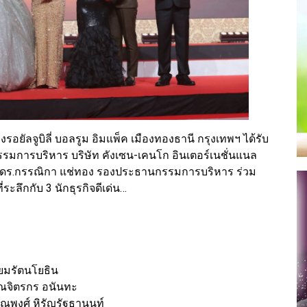
องรอยัลจูบิลี่ บอลรูม อิมแพ็ค เมืองทองธานี กรุงเทพฯ ได้รับ
กรรมการบริหาร บริษัท คังเซน-เคนโก อินเตอร์เนชั่นแนล
ละ ดร.กรรณิกา แช่ทอง รองประธานกรรมการบริหาร ร่วม
ลึกกับ 3 นักธุรกิจดีเด่น…
่ยมรัตนโยธิน
ุณจิตรกร อนันทะ
ณุพงศ์ หิรัญรัฐธานนท์