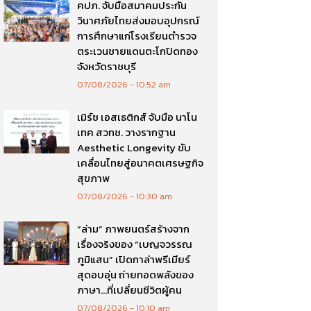
คปภ. จับมือสมาคมประกัน
วินาศภัยไทยส่งมอบอุปกรณ์
การศึกษาแก่โรงเรียนตำรวจ
ตระเวนชายแดนตะโกปิดทอง
จังหวัดราชบุรี
07/08/2026
10:52 am
เมิร์ซ เอสเธติกส์ จับมือ นาโน
เทค สวทช. วางรากฐาน
Aesthetic Longevity ขับ
เคลื่อนไทยสู่อนาคตเศรษฐกิจ
สุขภาพ
07/08/2026
10:30 am
“ล่าม” ภาพยนตร์สร้างจาก
เรื่องจริงของ “เบญจวรรณ
ภูมิแสน” เปิดกาล่าพรีเมียร์
สุดอบอุ่น ถ่ายทอดพลังของ
ภาษา…ที่เปลี่ยนชีวิตผู้คน
07/08/2026
10:10 am