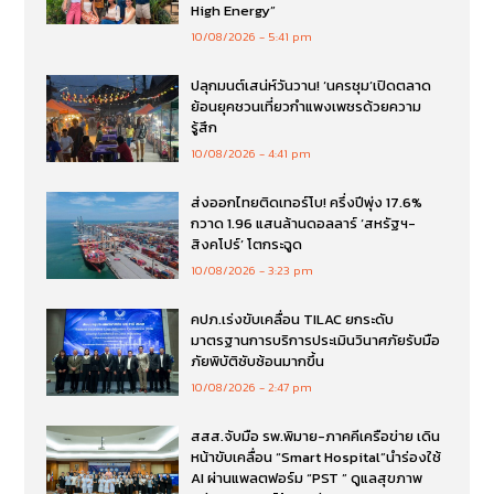
High Energy”
10/08/2026
5:41 pm
ปลุกมนต์เสน่ห์วันวาน! ‘นครชุม’เปิดตลาด
ย้อนยุคชวนเที่ยวกำแพงเพชรด้วยความ
รู้สึก
10/08/2026
4:41 pm
ส่งออกไทยติดเทอร์โบ! ครึ่งปีพุ่ง 17.6%
กวาด 1.96 แสนล้านดอลลาร์ ‘สหรัฐฯ-
สิงคโปร์’ โตกระฉูด
10/08/2026
3:23 pm
คปภ.เร่งขับเคลื่อน TILAC ยกระดับ
มาตรฐานการบริการประเมินวินาศภัยรับมือ
ภัยพิบัติซับซ้อนมากขึ้น
10/08/2026
2:47 pm
สสส.จับมือ รพ.พิมาย-ภาคคีเครือข่าย เดิน
หน้าขับเคลื่อน “Smart Hospital”นำร่องใช้
AI ผ่านแพลตฟอร์ม “PST ” ดูแลสุขภาพ