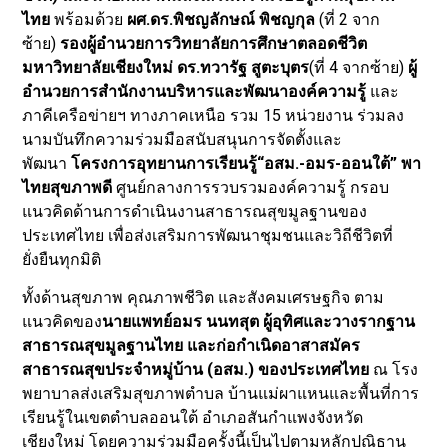
ไทย
พร้อมด้วย
ผศ.ดร.พิชญลักษณ์ พิชญกุล
(ที่ 2 จาก
ซ้าย)
รองผู้อำนวยการวิทยาลัยการศึกษาตลอดชีวิต
มหาวิทยาลัยเชียงใหม่ ดร.ทวารัฐ สูตะบุตร
(ที่ 4 จากซ้าย)
ผู้
อำนวยการสำนักงานบริหารและพัฒนาองค์ความรู้
และ
ภาคีเครือข่ายฯ ทางภาคเหนือ รวม 15 หน่วยงาน ร่วมลง
นามบันทึกความร่วมมือสนับสนุนการจัดตั้งและ
พัฒนา
โครงการอุทยานการเรียนรู้“อสม.-อมร-ออนใต้” พา
ไทยสุขภาพดี
ศูนย์กลางการรวบรวมองค์ความรู้ กรอบ
แนวคิดด้านการดำเนินงานสาธารณสุขมูลฐานของ
ประเทศไทย เพื่อส่งเสริมการพัฒนาชุมชนและวิถีชีวิตที่
ยั่งยืนทุกมิติ
ทั้งด้านสุขภาพ คุณภาพชีวิต และสังคมเศรษฐกิจ ตาม
แนวคิดของ
นายแพทย์อมร นนทสุต ผู้อุทิศและวางรากฐาน
สาธารณสุขมูลฐานไทย และก่อกำเนิดอาสาสมัคร
สาธารณสุขประจำหมู่บ้าน (อสม.) ของประเทศไทย
ณ โรง
พยาบาลส่งเสริมสุขภาพตำบล บ้านแม่ผาแหนและพื้นที่การ
เรียนรู้ในเขตตำบลออนใต้ อำเภอสันกำแพงจังหวัด
เชียงใหม่ โดยความร่วมมือครั้งนี้เป็นไปตามหลักปณิธาน