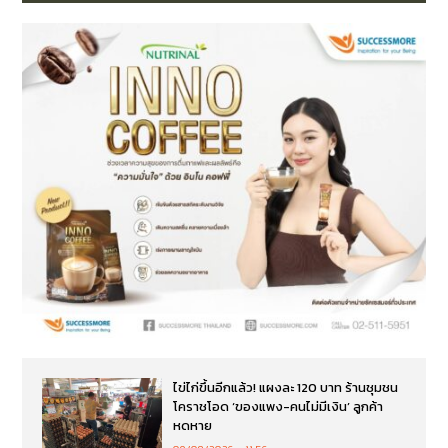
ไข่ไก่ขึ้นอีกแล้ว! แผงละ 120 บาท ร้านชุมชน
โคราชโอด ‘ของแพง-คนไม่มีเงิน’ ลูกค้า
หดหาย