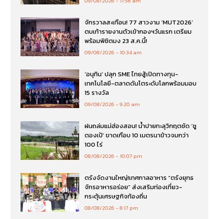
09/08/2026
11:56 am
จักรวาลสะเทือน! 77 สาวงาม ‘MUT2026’
ตบเท้ารายงานตัวเข้ากองฯวันแรก เตรียม
พร้อมพิชิตมง 23 ส.ค.นี้!
09/08/2026
10:34 am
‘อนุทิน’ ปลุก SME ไทยสู้เปิดทางทุน-
เทคโนโลยี-ตลาดดันโตระดับโลกพร้อมมอบ
15 รางวัล
09/08/2026
9:20 am
ฝนถล่มแม่ฮ่องสอน! น้ำปายทะลุวิกฤตซัด ‘ซู
ตองเป้’ ขาดเกือบ 10 เมตรนาข้าวจมกว่า
100 ไร่
08/08/2026
10:07 pm
ตรังจัดงานใหญ่!เทศกาลอาหาร “ตรังยุทธ
จักรอาหารอร่อย” ส่งเสริมท่องเที่ยว-
กระตุ้นเศรษฐกิจท้องถิ่น
08/08/2026
8:17 pm