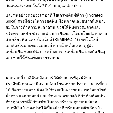
อัดแน่นด้วยเทคโนโลยีที่เข้ามาดูแลช่องปาก
และฟันอย่างครบวงจร อาทิ ไฮเดรทเต็ด ซิลิกา (Hydrated
Silica) สารที่ช่วยในการขัดฟัน มีอนุภาคและขนาดที่เหมาะ
สมในการทำความสะอาดฟัน ช่วยให้ฟันขาวสะอาดและ
ขจัดคราบพลัค ชา กาแฟ บนผิวฟันอย่างได้ผลโดยไม่ทำลาย
ผิวเคลือบฟัน และ รีมิแน็กท์ (REMINACT™) เทคโนโลยี
เอกสิทธิ์เฉพาะของแอมเวย์ ทำหน้าที่คืนแร่ธาตุสู่ผิว
เคลือบฟัน ช่วยเสริมการสร้างเกราะเคลือบฟัน ป้องกันฟันผุ
และช่วยให้ฟันแข็งแรงยาวนาน
นอกจากนี้ ยาสีฟันกลิสเทอร์ ได้ผ่านการพิสูจน์ด้าน
ประสิทธิภาพและมีความอ่อนโยน เพราะปราศจากสารที่ก่อ
ให้เกิดการระคายเคือง ไม่ว่าจะเป็นพาราเบน เพอร์ออกไซต์
น้ำตาล แอลกอฮอล์ และส่วนผสมจากสัตว์ ที่สำคัญอัดแน่น
ด้วยคุณภาพที่มีส่วนช่วยในการสร้างสมดุลระบบนิเวศ
แบคทีเรียในช่องปากได้เป็นอย่างดี พร้อมมอบตัวเลือกใน