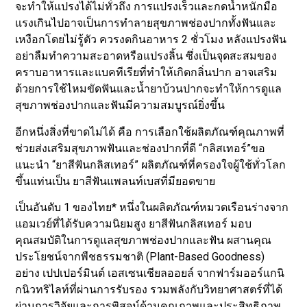
จะทำให้แปรงได้ไม่ทั่วถึง การแปรงเร็วและกดน้ำหนักมือ
แรงเกินไปอาจเป็นการทำลายสุขภาพช่องปากทั้งฟันและ
เหงือกโดยไม่รู้ตัว ควรงดกินอาหาร 2 ชั่วโมง หลังแปรงฟัน
อย่าลืมทำความสะอาดหรือแปรงลิ้น ซึ่งเป็นจุดสะสมของ
คราบอาหารและแบคทีเรียที่ทำให้เกิดกลิ่นปาก อาจเสริม
ด้วยการใช้ไหมขัดฟันและน้ำยาบ้วนปากจะทำให้การดูแล
สุขภาพช่องปากและฟันมีความสมบูรณ์ยิ่งขึ้น
อีกหนึ่งสิ่งที่ขาดไม่ได้ คือ การเลือกใช้ผลิตภัณฑ์คุณภาพที่
ช่วยส่งเสริมสุขภาพฟันและช่องปากที่ดี “กลิสเทอร์”ขอ
แนะนำ “ยาสีฟันกลิสเทอร์” ผลิตภัณฑ์ที่ครองใจผู้ใช้ทั่วโลก
ขึ้นแท่นเป็น ยาสีฟันแพลนท์เบสที่มียอดขาย
เป็นอันดับ 1 ของไทย* หนึ่งในผลิตภัณฑ์หมวดเรือนร่างจาก
แอมเวย์ที่ได้รับความนิยมสูง ยาสีฟันกลิสเทอร์ มอบ
คุณสมบัติในการดูแลสุขภาพช่องปากและฟัน ผสานคุณ
ประโยชน์จากพืชธรรมชาติ (Plant-Based Goodness)
อย่าง เปปเปอร์มินต์ เอสเซนเชียลออยล์ จากฟาร์มออร์แกนิ
กนิวทริไลท์ที่ผ่านการรับรอง รวมพลังกับวิทยาศาสตร์ที่ได้
ผ่านการวิจัยและการพิสูจน์ด้านคุณภาพและประสิทธิภาพ