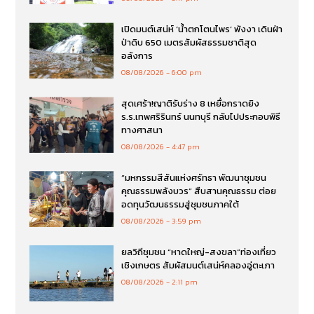
เปิดมนต์เสน่ห์ ‘น้ำตกโตนไพร’ พังงา เดินฝ่า
ป่าดิบ 650 เมตรสัมผัสธรรมชาติสุด
อลังการ
08/08/2026
6:00 pm
สุดเศร้า!ญาติรับร่าง 8 เหยื่อกราดยิง
ร.ร.เทพศริรินทร์ นนทบุรี กลับไปประกอบพิธี
ทางศาสนา
08/08/2026
4:47 pm
“มหกรรมสีสันแห่งศรัทธา พัฒนาชุมชน
คุณธรรมพลังบวร” สืบสานคุณธรรม ต่อย
อดทุนวัฒนธรรมสู่ชุมชนภาคใต้
08/08/2026
3:59 pm
ยลวิถีชุมชน “หาดใหญ่-สงขลา”ท่องเที่ยว
เชิงเกษตร สัมผัสมนต์เสน่ห์คลองอู่ตะเภา
08/08/2026
2:11 pm