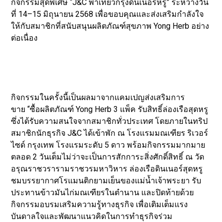
กิจกรรมสุดพิเศษ “J&C พาเที่ยวกรุงดินเนอร์หรู” ระหว่างวัน
ที่ 14–15 มิถุนายน 2568 เพื่อขอบคุณและส่งเสริมกำลังใจ
ให้กับสมาชิกที่สนับสนุนผลิตภัณฑ์สุขภาพ Yong Herb อย่าง
ต่อเนื่อง
กิจกรรมในครั้งนี้เป็นผลมาจากแคมเปญส่งเสริมการ
ขาย “ซื้อผลิตภัณฑ์ Yong Herb 3 แพ็ค รับสิทธิ์ล่องเรือสุดหรู
ซึ่งได้รับความสนใจจากสมาชิกทั่วประเทศ โดยภายในทริป
สมาชิกนักธุรกิจ J&C ได้เข้าพัก ณ โรงแรมมณเฑียร ริเวอร์
ไซด์ กรุงเทพ โรงแรมระดับ 5 ดาว พร้อมกิจกรรมมากมาย
ตลอด 2 วันเต็มไม่ว่าจะเป็นการสักการะสิ่งศักดิ์สิทธิ์ ณ วัด
อรุณราชวรารามราชวรมหาวิหาร ล่องเรือดินเนอร์สุดหรู
ชมบรรยากาศโรแมนติกยามเย็นของแม่น้ำเจ้าพระยา รับ
ประทานข้าวมันไก่มณเฑียรในตำนาน และปิดท้ายด้วย
กิจกรรมอบรมเสริมความรู้ทางธุรกิจ เพื่อเติมเต็มแรง
บันดาลใจและพัฒนาแนวคิดในการทำธุรกิจร่วม