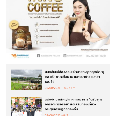
ฝนถล่มแม่ฮ่องสอน! น้ำปายทะลุวิกฤตซัด ‘ซู
ตองเป้’ ขาดเกือบ 10 เมตรนาข้าวจมกว่า
100 ไร่
08/08/2026
10:07 pm
ตรังจัดงานใหญ่!เทศกาลอาหาร “ตรังยุทธ
จักรอาหารอร่อย” ส่งเสริมท่องเที่ยว-
กระตุ้นเศรษฐกิจท้องถิ่น
08/08/2026
8:17 pm