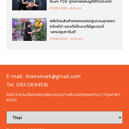
Rush TCG’ รุกขยายคอมมูนิตี้ทั่วประเทศ
07/08/2026
4:19 pm
พลิกโฉมสินค้าเกษตรนครปฐมรวมสุดยอด
กล้วยไม้-ของดีเมืองเจดีย์ชูแบรนด์
‘นครปฐมการันตี’
07/08/2026
12:25 pm
E-mail : thairemark@gmail.com
Tel. 083 0694516
583/3 ถนนเลียบคลองสอง แขวงบางชัน เขตคลองสามวา กรุงเทพฯ
10510