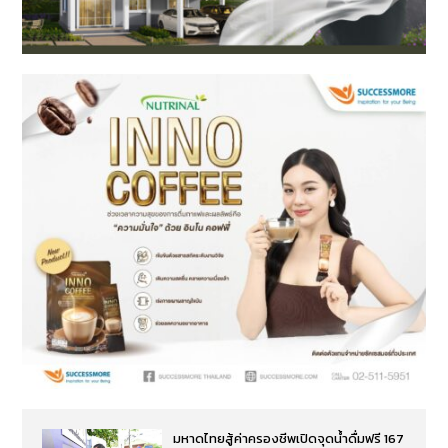
มหาดไทยสู้ค่าครองชีพเปิดจุดน้ำดื่มฟรี 167