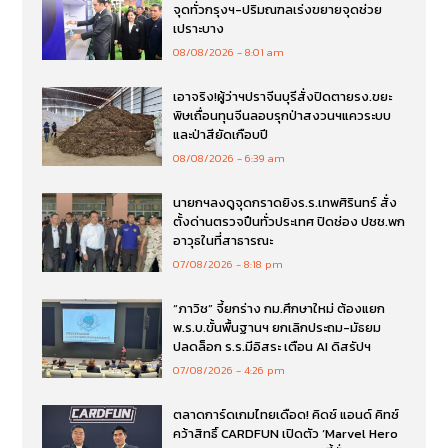
จุดทั่วกรุงฯ-ปริมณฑลเร่งขยายจุดช่วย
เปราะบาง
08/08/2026
8:01 am
เอาจริง!ผู้ว่าฯปราจีนบุรีสั่งปิดตายรง.ขยะ
พิษเถื่อนทุนจีนลอบรุกป่าสงวนฯแควระบบ
และป่าสียัดเกือบปี
08/08/2026
6:39 am
นายกฯลงดูจุดกราดยิงร.ร.เทพศิรินทร์ สั่ง
ตั้งด่านตรวจปืนทั่วประเทศ ปิดช่อง ปชช.พก
อาวุธในที่สาธารณะ
07/08/2026
8:18 pm
“ภาวิช” จี้ยกร่าง กม.ศึกษาใหม่ ต้องแยก
พ.ร.บ.ขั้นพื้นฐานฯ ยกเลิกประถม-มัธยม
ปลดล็อก ร.ร.มีอิสระ เตือน AI ดิสรัปฯ
07/08/2026
4:26 pm
ตลาดการ์ดเกมไทยเดือด! คิดซ์ แอนด์ คิทซ์
คว้าสิทธิ์ CARDFUN เปิดตัว ‘Marvel Hero