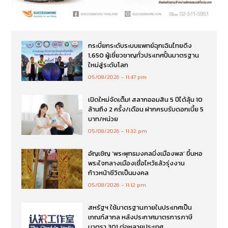
กระบี่ยกระดับระบบแพทย์ฉุกเฉินไทยดึง
1,650 ผู้เชี่ยวชาญทั่วประเทศปั้นมาตรฐาน
ใหม่สู่ระดับโลก
05/08/2026
11:47 pm
เปิดใหม่จัดเต็ม! สลากออมสิน 5 ปีได้ลุ้น 10
ล้านถึง 2 ครั้ง/เดือน ฝากครบรับดอกเบี้ย 5
บาท/หน่วย
05/08/2026
11:32 pm
อัญเชิญ ‘พระพุทธมงคลมิ่งเมืองพล’ ขึ้นหอ
พระใจกลางเมืองเชื่อไหว้แล้วรุ่งงาน
ก้าวหน้าชีวิตเป็นมงคล
05/08/2026
11:12 pm
สหรัฐฯ ใช้มาตรฐานภายในประเทศเป็น
เกณฑ์สากล หลังประกาศมาตรการภาษี
มาตรา 301 ต่อหลายประเทศ