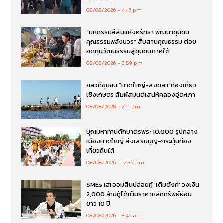
08/08/2026
4:47 pm
“มหกรรมสีสันแห่งศรัทธา พัฒนาชุมชน
คุณธรรมพลังบวร” สืบสานคุณธรรม ต่อย
อดทุนวัฒนธรรมสู่ชุมชนภาคใต้
08/08/2026
3:59 pm
ยลวิถีชุมชน “หาดใหญ่-สงขลา”ท่องเที่ยว
เชิงเกษตร สัมผัสมนต์เสน่ห์คลองอู่ตะเภา
08/08/2026
2:11 pm
บุญมหาทานตักบาตรพระ 10,000 รูปกลาง
เมืองหาดใหญ่ ส่งเสริมบุญ-กระตุ้นท่อง
เที่ยวถิ่นใต้
08/08/2026
12:36 pm
SMEs เฮ! ออมสินปล่อยกู้ ‘เติมตังค์’ วงเงิน
2,000 ล้านกู้ได้เต็มราคาหลักทรัพย์ผ่อน
ยาว 10 ปี
08/08/2026
8:49 am