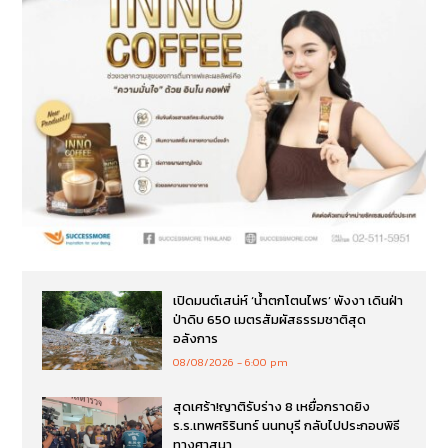
เปิดมนต์เสน่ห์ ‘น้ำตกโตนไพร’ พังงา เดินฝ่า
ป่าดิบ 650 เมตรสัมผัสธรรมชาติสุด
อลังการ
08/08/2026
6:00 pm
สุดเศร้า!ญาติรับร่าง 8 เหยื่อกราดยิง
ร.ร.เทพศริรินทร์ นนทบุรี กลับไปประกอบพิธี
ทางศาสนา