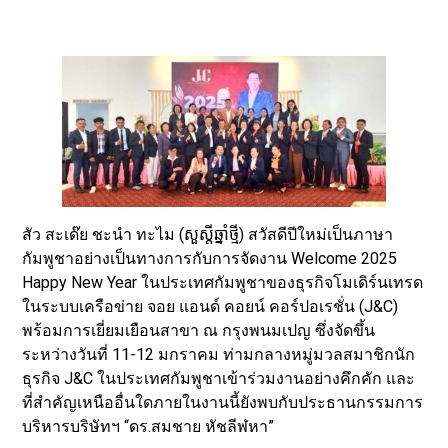
สัว สะเด๊ย ชะนำ ทะไม (សួស្ដីឆ្នាំថ្មី) สวัสดีปีใหม่เป็นภาษา
กัมพูชาอย่างเป็นทางการกับการจัดงาน Welcome 2025
Happy New Year ในประเทศกัมพูชาของธุรกิจโมเดิร์นเทรด
ในระบบเครือข่าย จอย แอนด์ คอยน์ คอร์ปอเรชั่น (J&C)
พร้อมการเยี่ยมเยือนสาขา ณ กรุงพนมเปญ ซึ่งจัดขึ้น
ระหว่างวันที่ 11-12 มกราคม ท่ามกลางหมู่มวลสมาชิกนัก
ธุรกิจ J&C ในประเทศกัมพูชาเข้าร่วมงานอย่างคึกคัก และ
ที่สำคัญเหนืออื่นใดภายในงานนี้ยังพบกับประธานกรรมการ
บริหารบริษัทฯ “ดร.สมชาย หัชลีฬหา”