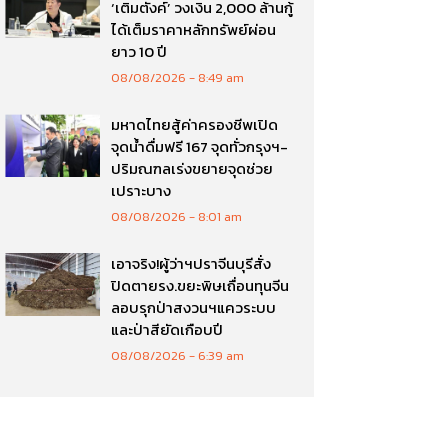
‘เติมตังค์’ วงเงิน 2,000 ล้านกู้
ได้เต็มราคาหลักทรัพย์ผ่อน
ยาว 10 ปี
08/08/2026
8:49 am
มหาดไทยสู้ค่าครองชีพเปิด
จุดน้ำดื่มฟรี 167 จุดทั่วกรุงฯ-
ปริมณฑลเร่งขยายจุดช่วย
เปราะบาง
08/08/2026
8:01 am
เอาจริง!ผู้ว่าฯปราจีนบุรีสั่ง
ปิดตายรง.ขยะพิษเถื่อนทุนจีน
ลอบรุกป่าสงวนฯแควระบบ
และป่าสียัดเกือบปี
08/08/2026
6:39 am