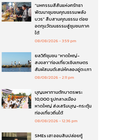
“มหกรรมสีสันแห่งศรัทธา
พัฒนาชุมชนคุณธรรมพลัง
บวร” สืบสานคุณธรรม ต่อย
อดทุนวัฒนธรรมสู่ชุมชนภาค
ใต้
08/08/2026
3:59 pm
ยลวิถีชุมชน “หาดใหญ่-
สงขลา”ท่องเที่ยวเชิงเกษตร
สัมผัสมนต์เสน่ห์คลองอู่ตะเภา
08/08/2026
2:11 pm
บุญมหาทานตักบาตรพระ
10,000 รูปกลางเมือง
หาดใหญ่ ส่งเสริมบุญ-กระตุ้น
ท่องเที่ยวถิ่นใต้
08/08/2026
12:36 pm
SMEs เฮ! ออมสินปล่อยกู้