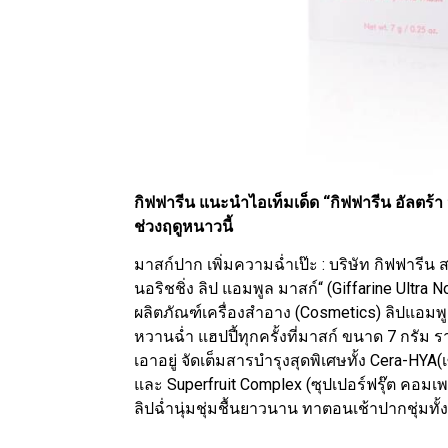
กิฟฟารีน แนะนำไอเท็มเด็ด “กิฟฟารีน อัลตร้า 
ช่วงฤดูหนาวนี้
มาสก์ปาก เพิ่มความฉ่ำเป๊ะ : บริษัท กิฟฟารีน ส
นอริชชิ่ง ลิป แอมพูล มาสก์“ (Giffarine Ultra
ผลิตภัณฑ์เครื่องสำอาง (Cosmetics) ลิปแอมพูล 
หวานฉ่ำ แฮปปี้ทุกครั้งที่มาสก์ ขนาด 7 กรัม
เอาอยู่ จัดเต็มสารบำรุงสุดพิเศษทั้ง Cera-HYA
และ Superfruit Complex (ซุปเปอร์ฟรุ๊ต คอมเพล็ก
ลิปฉ่ำนุ่มชุ่มชื้นยาวนาน ทาตอนเช้าปากชุ่มทั้