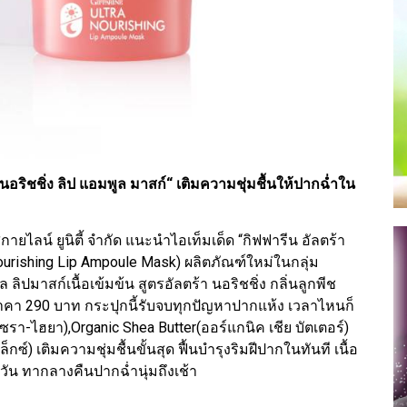
นอริชชิ่ง ลิป แอมพูล มาสก์“ เติมความชุ่มชื้นให้ปากฉ่ำใน
กายไลน์ ยูนิตี้ จำกัด แนะนำไอเท็มเด็ด “กิฟฟารีน อัลตร้า
 Nourishing Lip Ampoule Mask) ผลิตภัณฑ์ใหม่ในกลุ่ม
ลิปมาสก์เนื้อเข้มข้น สูตรอัลตร้า นอริชชิ่ง กลิ่นลูกพีช
 ราคา 290 บาท กระปุกนี้รับจบทุกปัญหาปากแห้ง เวลาไหนก็
(เซรา-ไฮยา),Organic Shea Butter(ออร์แกนิค เชีย บัตเตอร์)
ซ์) เติมความชุ่มชื้นขั้นสุด ฟื้นบำรุงริมฝีปากในทันที เนื้อ
งวัน ทากลางคืนปากฉ่ำนุ่มถึงเช้า