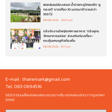
ฝนถล่มแม่ฮ่องสอน! น้ำปายทะลุวิกฤตซัด ‘ซู
ตองเป้’ ขาดเกือบ 10 เมตรนาข้าวจมกว่า
100 ไร่
08/08/2026
10:07 pm
ตรังจัดงานใหญ่!เทศกาลอาหาร “ตรังยุทธ
จักรอาหารอร่อย” ส่งเสริมท่องเที่ยว-
กระตุ้นเศรษฐกิจท้องถิ่น
08/08/2026
8:17 pm
E-mail : thairemark@gmail.com
Tel. 083 0694516
583/3 ถนนเลียบคลองสอง แขวงบางชัน เขตคลองสามวา กรุงเทพฯ
10510