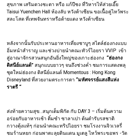
สุขภาพ เสริมดวงชะตา หรือ แก้ปีชง ที่วิหารไท้ส่วยเอี๊ย
Taisui Yuenchen Hall ห้องลับ หวังต้าเซียน ขอเนื้อคู่ไหว้พระ
สละโสด ที่เทพจันทราหรือด้ายแดง หวังต้าเซียน
หลังจากนั้นรับประทานอาหารเที่ยงชาบูๆ สไตล์ฮ่องกงแบบ
อิ่มหนำสำราญ และช่วงบ่ายนำคณะทัวร์ไอยรา VVIP เข้า
สู่อาณาจักรสวนสนุกอันยิ่งใหญ่ของเกาะฮ่องกง
“ฮ่องกง
ดิสนีย์แลนด์
”
สนุกแบบยาวๆ จนถึงช่วงค่ำ ชมการแสดงพลุ
ชุดใหม่ฮ่องกง ดิสนีย์แลนด์ Momentous : Hong Kong
Disneyland ที่สวยงามตระการตา
“มหัศจรรย์แสงสีแห่ง
ราตรี “
ส่งท้ายความสุข…สนุกเต็มพิกัด กับ DAY 3 – เริ่มต้นความ
อร่อยกับอาหารเช้า ติ๋มซำ ซาลาเปา ต้นตำรับรสชาติ
กวางตุ้งแท้ๆ ก่อนนำคณะทริปไอยรา ชมโรงงานจิวเวลรี่
ชมร้านหยก ก่อนพาตะลุยดินแดน มูเตลู ไหว้พระขอพร -วัด