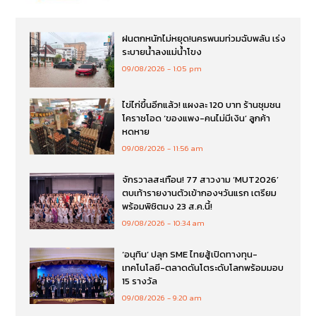
ฝนตกหนักไม่หยุด!นครพนมท่วมฉับพลัน เร่ง
ระบายน้ำลงแม่น้ำโขง
09/08/2026
1:05 pm
ไข่ไก่ขึ้นอีกแล้ว! แผงละ 120 บาท ร้านชุมชน
โคราชโอด ‘ของแพง-คนไม่มีเงิน’ ลูกค้า
หดหาย
09/08/2026
11:56 am
จักรวาลสะเทือน! 77 สาวงาม ‘MUT2026’
ตบเท้ารายงานตัวเข้ากองฯวันแรก เตรียม
พร้อมพิชิตมง 23 ส.ค.นี้!
09/08/2026
10:34 am
‘อนุทิน’ ปลุก SME ไทยสู้เปิดทางทุน-
เทคโนโลยี-ตลาดดันโตระดับโลกพร้อมมอบ
15 รางวัล
09/08/2026
9:20 am