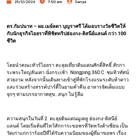
25/12/2024
7:50 am
Sanya
ดร.กัมปนาท – ผอ.เมย์ลดา บุญราศรี ได้มอบรางวัลชีวิตให้
กับนักธุรกิจไอยราที่พิชิตทริปฮ่องกง-ดิสนีย์แลนด์ กว่า 100
ชีวิต
โดยนำคณะทัวร์ไอยรา ตะลุยเที่ยวดินแดนศักดิ์สิทธิ์ สักกา
ระพระใหญ่ลันเตา นั่งกระเช้า Nongping 360 C ชมทิวทัศน์
สวยงาม หลังจากนั้นเดินทางเข้าสู่ที่พักโรงแรมระดับห้าดาว
และร่วมสร้างสรรค์ปาร์ตี้ในยามค่ำคืน อาหารจัดเต็มแบบ
จุกๆ ท่ามบรรยากาศสุข…สนุก ไม่รู้ลืม
ความสนุกในวันที่ 2 ตะลุยดินแดนมูเตลู ฮ่องกง-ดิสนีย์
แลนด์ โดยเริ่มต้นที่ไหว้สักการะขอพรที่วัดหวังต้าเซียน เป็น
วัดเก่าแก่กว่าร้อยปีที่ได้รับความนิยมของผู้ที่มาขอพร เรื่อง