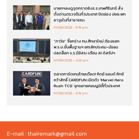
นายกฯลงดูจุดกราดยิงร.ร.เทพศิรินทร์ สั่ง
ตั้งด่านตรวจปืนทั่วประเทศ ปิดช่อง ปชช.พก
อาวุธในที่สาธารณะ
07/08/2026
8:18 pm
“ภาวิช” จี้ยกร่าง กม.ศึกษาใหม่ ต้องแยก
พ.ร.บ.ขั้นพื้นฐานฯ ยกเลิกประถม-มัธยม
ปลดล็อก ร.ร.มีอิสระ เตือน AI ดิสรัปฯ
07/08/2026
4:26 pm
ตลาดการ์ดเกมไทยเดือด! คิดซ์ แอนด์ คิทซ์
คว้าสิทธิ์ CARDFUN เปิดตัว ‘Marvel Hero
Rush TCG’ รุกขยายคอมมูนิตี้ทั่วประเทศ
07/08/2026
4:19 pm
E-mail : thairemark@gmail.com