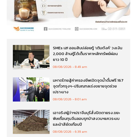
SMEs เฮ! ออมสินปล่อยกู้ ‘เติมตังค์’ วงเงิน
2,000 ล้านกู้ได้เต็มราคาหลักทรัพย์ผ่อน
ยาว 10 ปี
08/08/2026
8:49 am
มหาดไทยสู้ค่าครองชีพเปิดจุดน้ำดื่มฟรี 167
จุดทั่วกรุงฯ-ปริมณฑลเร่งขยายจุดช่วย
เปราะบาง
08/08/2026
8:01 am
เอาจริง!ผู้ว่าฯปราจีนบุรีสั่งปิดตายรง.ขยะ
พิษเถื่อนทุนจีนลอบรุกป่าสงวนฯแควระบบ
และป่าสียัดเกือบปี
08/08/2026
6:39 am