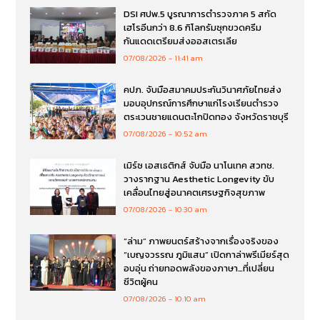
DSI ศปพ.5 บูรณาการตำรวจภาค 5 สกัด
เฮโรอีนกว่า 8.6 กิโลกรัมซุกขวดครีม
กันแดดเตรียมส่งออสเตรเลีย
07/08/2026
11:41 am
คปภ. จับมือสมาคมประกันวินาศภัยไทยส่ง
มอบอุปกรณ์การศึกษาแก่โรงเรียนตำรวจ
ตระเวนชายแดนตะโกปิดทอง จังหวัดราชบุรี
07/08/2026
10:52 am
เมิร์ซ เอสเธติกส์ จับมือ นาโนเทค สวทช.
วางรากฐาน Aesthetic Longevity ขับ
เคลื่อนไทยสู่อนาคตเศรษฐกิจสุขภาพ
07/08/2026
10:30 am
“ล่าม” ภาพยนตร์สร้างจากเรื่องจริงของ
“เบญจวรรณ ภูมิแสน” เปิดกาล่าพรีเมียร์สุด
อบอุ่น ถ่ายทอดพลังของภาษา…ที่เปลี่ยน
ชีวิตผู้คน
07/08/2026
10:10 am