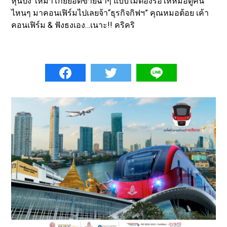
หุ่นปัง ให้มาโกยยอดขายฉ่ำๆ แบบไม่ต้องรอให้หมอดูคน
ไหนๆ มาคอนเฟิร์มไปเลยจ้า“ธุรกิจกิฟฯ” คุณหมอต้อย เค้า
คอนเฟิร์ม & ฟังธงเอง…เนาะ!! คริคริ