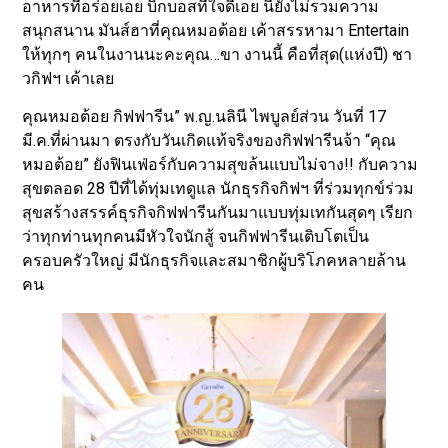
อาหารที่อร่อยเอย บิ๊กบอสที่ใจดีเอย นี่ยังไม่รวมความ
สนุกสนาน มันส์ฮาที่คุณหมอต้อย เค้าสรรหามา Entertain
ให้ทุกๆ คนในงานนะคะคุณ…ขา งานนี้ คือที่สุด(แห่งปี) ชา
วกิฟฯ เค้าเลย
คุณหมอต้อย กิฟฟารีน” พ.ญ.นลินี ไพบูลย์ส่วน วันที่ 17
มี.ค.ที่ผ่านมา ตรงกับวันเกิดแท้จริงของกิฟฟารีนจ้า “คุณ
หมอต้อย” ยังฟินเฟ่อร์กับความสุขล้นแบบไม่จาง!! กับความ
สุขตลอด 28 ปีที่ได้ทุ่มเทดูแล นักธุรกิจกิฟฯ ที่ร่วมทุกข์ร่วม
สุขสร้างสรรค์ธุรกิจกิฟฟารีนกันมาแบบทุ่มเทกันสุดๆ เรียก
ว่าทุกท่านทุกคนมีหัวใจนักสู้ จนกิฟฟารีนเติบโตเป็น
ครอบครัวใหญ่ มีนักธุรกิจและสมาชิกผู้บริโภคหลายล้าน
คน