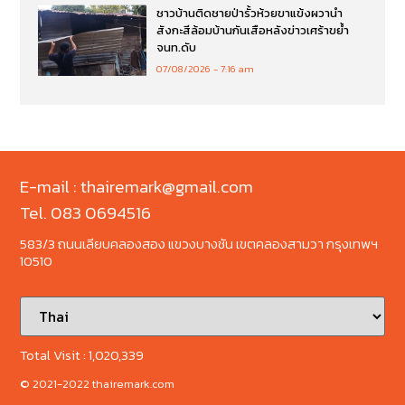
ชาวบ้านติดชายป่ารั้วห้วยขาแข้งผวานำ
สังกะสีล้อมบ้านกันเสือหลังข่าวเศร้าขย้ำ
จนท.ดับ
07/08/2026
7:16 am
E-mail : thairemark@gmail.com
Tel. 083 0694516
583/3 ถนนเลียบคลองสอง แขวงบางชัน เขตคลองสามวา กรุงเทพฯ
10510
Total Visit :
1,020,339
© 2021-2022 thairemark.com