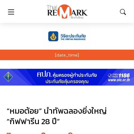
[date_time]
“หมอต้อย” นำทัพฉลองยิ่งใหญ่
“กิฟฟารีน 28 ปี”