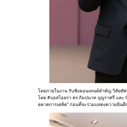
โดยภายในงาน รับฟังคอนเทนต์สำคัญ วิสัยทัศ
โดย #บอสไอยรา ดร.กัมปนาท บุญราศรี และ So
ตลาดการเตลิด” ก่อนที่จะร่วมแสดงความยินด