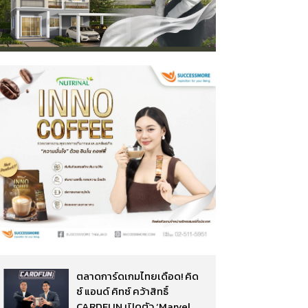
ตลาดการ์ดเกมไทยเดือด! คิด
ซ์ แอนด์ คิทซ์ คว้าสิทธิ์
CARDFUN เปิดตัว ‘Marvel