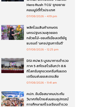
Hero Rush TCG’ รุกขยาย
คอมมูนิตี้ทั่วประเทศ
07/08/2026
4:19 pm
พลิกโฉมสินค้าเกษตร
นครปฐมรวมสุดยอด
กล้วยไม้-ของดีเมืองเจดีย์ชู
แบรนด์ ‘นครปฐมการันตี’
07/08/2026
12:25 pm
DSI ศปพ.5 บูรณาการตำรวจ
ภาค 5 สกัดเฮโรอีนกว่า 8.6
กิโลกรัมซุกขวดครีมกันแดด
เตรียมส่งออสเตรเลีย
07/08/2026
11:41 am
คปภ. จับมือสมาคมประกัน
วินาศภัยไทยส่งมอบอุปกรณ์
การศึกษาแก่โรงเรียนตำรวจ