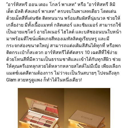
“อาร์ทิสทรี ออน เดอะ โกลว์ พาเลท” หรือ “อาร์ทิสทรี ลิมิ
เต็ด มัลติ คัลเลอร์ พาเลท” ครบจบในพาเลทเดียว โดดเด่น
ด้วยเม็ดสีที่เด่นชัด ติดทนนาน พร้อมสัมผัสที่นุ่มนวล ช่วยให้
เกลี่ยง่าย มีทั้งเนื้อแมทท์ กลิตเตอร์ และชิมเมอร์ สามารถใช้
เป็นอายแชโดว์ อายไลเนอร์ ไฮไลต์ และบลัชออนบนใบหน้า
มาพร้อมดีไซน์แพ็คเกจสีทองเมทัลลิคดูเรียบหรู และมี
กระจกส่องขนาดใหญ่ สามารถแต่งเติมสีสันได้ทุกที่ หรือพก
ติดกระเป๋าก็สะดวก อาร์ทิสทรีได้คัดสรร 10 เฉดสีที่ใช้ง่าย
ด้วยโทนสีที่มีความเป็นธรรมชาติและเข้าได้กับทุกสีผิว ช่วย
ให้คุณครีเอทลุกสวยได้หลากหลายสไตล์ไม่มีเบื่อ เพียงเลือก
แมตช์เฉดสีตามต้องการ ไม่ว่าจะเป็นวันสบายๆ ไปจนถึงลุก
Glam สวยหรูดูแพง ก็ทำได้ในหนึ่งเดียว!