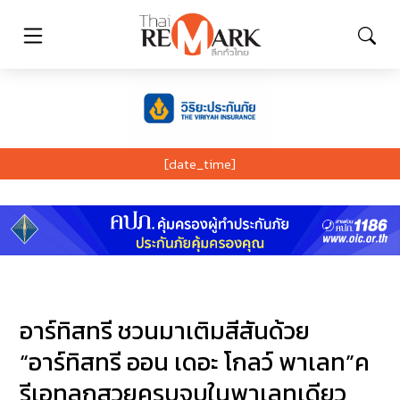
[date_time]
อาร์ทิสทรี ชวนมาเติมสีสันด้วย
“อาร์ทิสทรี ออน เดอะ โกลว์ พาเลท”ค
รีเอทลุกสวยครบจบในพาเลทเดียว