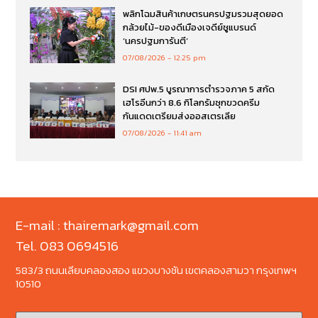
พลิกโฉมสินค้าเกษตรนครปฐมรวมสุดยอด
กล้วยไม้-ของดีเมืองเจดีย์ชูแบรนด์
‘นครปฐมการันตี’
07/08/2026
12:25 pm
DSI ศปพ.5 บูรณาการตำรวจภาค 5 สกัด
เฮโรอีนกว่า 8.6 กิโลกรัมซุกขวดครีม
กันแดดเตรียมส่งออสเตรเลีย
07/08/2026
11:41 am
E-mail : thairemark@gmail.com
Tel. 083 0694516
583/3 ถนนเลียบคลองสอง แขวงบางชัน เขตคลองสามวา กรุงเทพฯ
10510