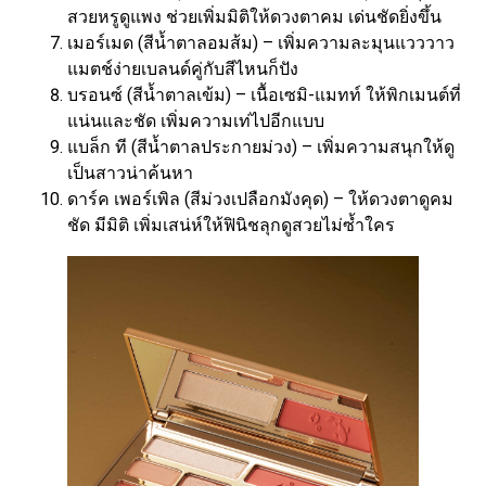
สวยหรูดูแพง ช่วยเพิ่มมิติให้ดวงตาคม เด่นชัดยิ่งขึ้น
เมอร์เมด (สีน้ำตาลอมส้ม) – เพิ่มความละมุนแวววาว
แมตช์ง่ายเบลนด์คู่กับสีไหนก็ปัง
บรอนซ์ (สีน้ำตาลเข้ม) – เนื้อเซมิ-แมทท์ ให้พิกเมนต์ที่
แน่นและชัด เพิ่มความเท่ไปอีกแบบ
แบล็ก ที (สีน้ำตาลประกายม่วง) – เพิ่มความสนุกให้ดู
เป็นสาวน่าค้นหา
ดาร์ค เพอร์เพิล (สีม่วงเปลือกมังคุด) – ให้ดวงตาดูคม
ชัด มีมิติ เพิ่มเสน่ห์ให้ฟินิชลุกดูสวยไม่ซ้ำใคร