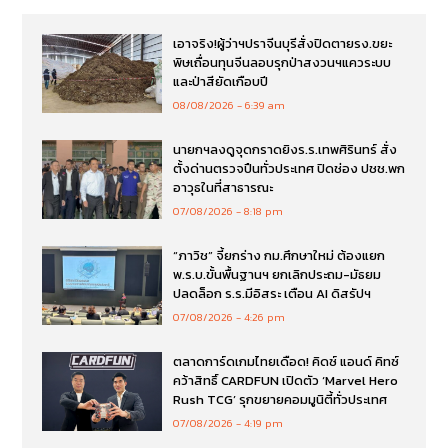
เอาจริง!ผู้ว่าฯปราจีนบุรีสั่งปิดตายรง.ขยะ
พิษเถื่อนทุนจีนลอบรุกป่าสงวนฯแควระบบ
และป่าสียัดเกือบปี
08/08/2026
6:39 am
นายกฯลงดูจุดกราดยิงร.ร.เทพศิรินทร์ สั่ง
ตั้งด่านตรวจปืนทั่วประเทศ ปิดช่อง ปชช.พก
อาวุธในที่สาธารณะ
07/08/2026
8:18 pm
“ภาวิช” จี้ยกร่าง กม.ศึกษาใหม่ ต้องแยก
พ.ร.บ.ขั้นพื้นฐานฯ ยกเลิกประถม-มัธยม
ปลดล็อก ร.ร.มีอิสระ เตือน AI ดิสรัปฯ
07/08/2026
4:26 pm
ตลาดการ์ดเกมไทยเดือด! คิดซ์ แอนด์ คิทซ์
คว้าสิทธิ์ CARDFUN เปิดตัว ‘Marvel Hero
Rush TCG’ รุกขยายคอมมูนิตี้ทั่วประเทศ
07/08/2026
4:19 pm