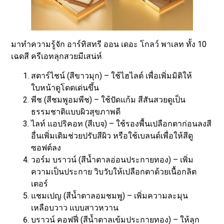
มาทำความรู้จัก อาร์ทิสทรี ออน เดอะ โกลว์ พาเลท ทั้ง 10
เฉดสี ครีเอทลุกสวยมีเสน่ห์
สตาร์ไชน์ (สีขาวมุก) – ใช้ไฮไลต์ เพื่อเพิ่มมิติให้
ใบหน้าดูโดดเด่นขึ้น
พีช (สีชมพูอมพีช) – ใช้ปัดแก้ม สีสันสวยดูเป็น
ธรรมชาติแบบผิวสุขภาพดี
ไลท์ แอปริคอท (สีเบจ) – ใช้รองพื้นเปลือกตาก่อนลงสี
อื่นเพิ่มเติมช่วยปรับสีผิว หรือใช้เบลนด์เพื่อให้สีดู
ซอฟต์ลง
วอร์ม บราวน์ (สีน้ำตาลอ่อนประกายทอง) – เพิ่ม
ความเป็นประกาย วิบวับให้เปลือกตาด้วยเนื้อกลิต
เตอร์
แชมเปญ (สีน้ำตาลอมชมพู) – เพิ่มความละมุน
เหลือบวาว แบบสาวหวาน
บราวน์ คอฟฟี่ (สีน้ำตาลเข้มประกายทอง) – ให้ลุก