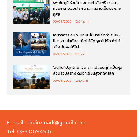
รพ.ชัยภูมิ ร่วมโครงการผ่าตัดฟรี 12 ส.ค.
ศัลยแพทย์ออร์โธฯ อาสา ถวายเป็นพระราช
กุศล
06/08/2026
12:24 pm
เลขาธิการ คปภ. มอบนโยบายจัดทำ OKRs
ปี 2570 ย้ำต้อง “คิดให้ชัด พูดให้ชัด ทำให้
จริง วัดผลให้ได้”
06/08/2026
11:11 am
‘อนุทิน’ ปลุกไทย-อินโดฯ เปลี่ยนคู่ค้าเป็นหุ้น
ส่วนร่วมสร้าง ดันอาเซียนสู้วิกฤตโลก
06/08/2026
12:10 am
E-mail : thairemark@gmail.com
Tel. 083 0694516