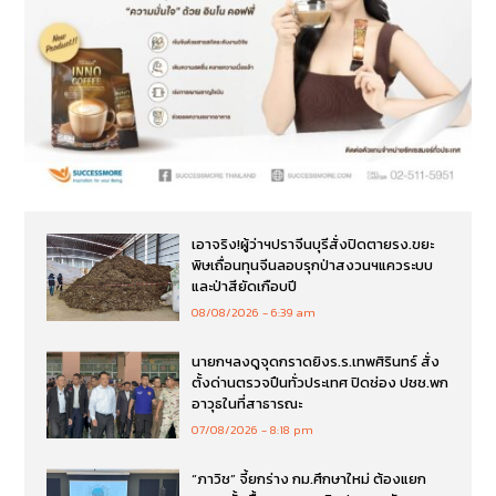
เอาจริง!ผู้ว่าฯปราจีนบุรีสั่งปิดตายรง.ขยะ
พิษเถื่อนทุนจีนลอบรุกป่าสงวนฯแควระบบ
และป่าสียัดเกือบปี
08/08/2026
6:39 am
นายกฯลงดูจุดกราดยิงร.ร.เทพศิรินทร์ สั่ง
ตั้งด่านตรวจปืนทั่วประเทศ ปิดช่อง ปชช.พก
อาวุธในที่สาธารณะ
07/08/2026
8:18 pm
“ภาวิช” จี้ยกร่าง กม.ศึกษาใหม่ ต้องแยก