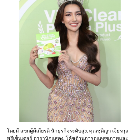
โดยมี แขกผู้มีเกียรติ นักธุรกิจระดับสูง, คุณชุติญา เจียรกุล
พรีเซ็นเตอร์ ดารานักแสดง, โค้ชด้านการดูแลสุขภาพและ