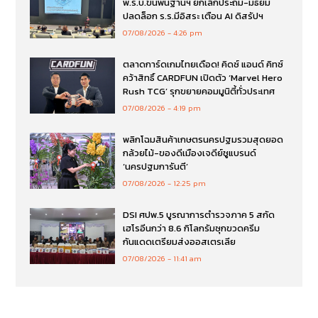
พ.ร.บ.ขั้นพื้นฐานฯ ยกเลิกประถม-มัธยม
ปลดล็อก ร.ร.มีอิสระ เตือน AI ดิสรัปฯ
07/08/2026
4:26 pm
ตลาดการ์ดเกมไทยเดือด! คิดซ์ แอนด์ คิทซ์
คว้าสิทธิ์ CARDFUN เปิดตัว ‘Marvel Hero
Rush TCG’ รุกขยายคอมมูนิตี้ทั่วประเทศ
07/08/2026
4:19 pm
พลิกโฉมสินค้าเกษตรนครปฐมรวมสุดยอด
กล้วยไม้-ของดีเมืองเจดีย์ชูแบรนด์
‘นครปฐมการันตี’
07/08/2026
12:25 pm
DSI ศปพ.5 บูรณาการตำรวจภาค 5 สกัด
เฮโรอีนกว่า 8.6 กิโลกรัมซุกขวดครีม
กันแดดเตรียมส่งออสเตรเลีย
07/08/2026
11:41 am