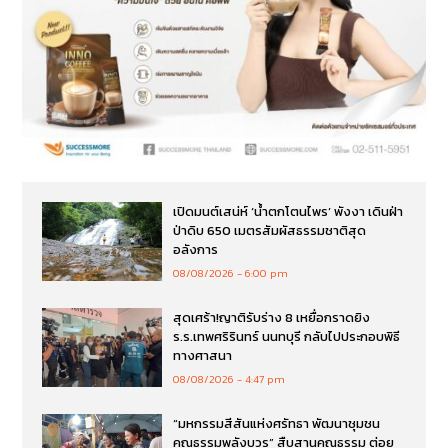
เปิดมนต์เสน่ห์ ‘น้ำตกโตนไพร’ พังงา เดินฝ่า
ป่าดิบ 650 เมตรสัมผัสธรรมชาติสุด
อลังการ
08/08/2026
6:00 pm
สุดเศร้า!ญาติรับร่าง 8 เหยื่อกราดยิง
ร.ร.เทพศริรินทร์ นนทบุรี กลับไปประกอบพิธี
ทางศาสนา
08/08/2026
4:47 pm
“มหกรรมสีสันแห่งศรัทธา พัฒนาชุมชน
คุณธรรมพลังบวร” สืบสานคุณธรรม ต่อย