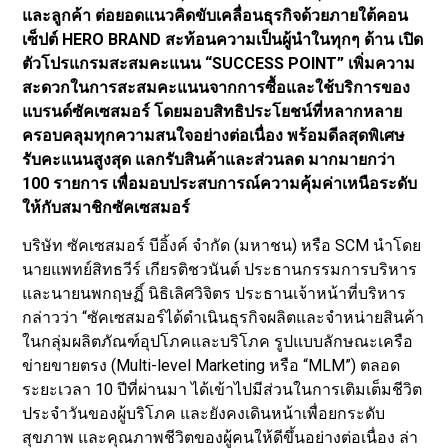
และลูกค้า ต่อยอดแนวคิดขับเคลื่อนธุรกิจด้วยภายใต้คอน
เซ็ปต์ HERO BRAND สะท้อนความเป็นผู้นำในทุกๆ ด้าน เปิด
ตัวโปรแกรมสะสมคะแนน “SUCCESS POINT” เพิ่มความ
สะดวกในการสะสมคะแนนจากการซื้อและใช้บริการของ
แบรนด์ซัคเซสมอร์ โดยมอบสิทธิประโยชน์ที่หลากหลาย
ครอบคลุมทุกความสนใจอย่างต่อเนื่อง พร้อมดีลสุดพิเศษ
รับคะแนนสูงสุด แลกรับสินค้าและส่วนลด มากมายกว่า
100 รายการ เพื่อมอบประสบการณ์ความคุ้มค่าเหนือระดับ
ให้กับสมาชิกซัคเซสมอร์
บริษัท ซัคเซสมอร์ บีอิ้งค์ จำกัด (มหาชน) หรือ SCM นำโดย
นายแพทย์สิทธวีร์ เกียรติชวนันต์ ประธานกรรมการบริหาร
และนายนพกฤษฏิ์ นิธิเลิศวิจิตร ประธานเจ้าหน้าที่บริหาร
กล่าวว่า “ซัคเซสมอร์ได้ดำเนินธุรกิจผลิตและจำหน่ายสินค้า
ในกลุ่มผลิตภัณฑ์อุปโภคและบริโภค รูปแบบลักษณะเครือ
ข่ายขายตรง (Multi-level Marketing หรือ “MLM”) ตลอด
ระยะเวลา 10 ปีที่ผ่านมา ได้เข้าไปมีส่วนในการเติมเต็มชีวิต
ประจำวันของผู้บริโภค และยังคงเดินหน้าเพื่อยกระดับ
สุขภาพ และคุณภาพชีวิตของผู้คนให้ดีขึ้นอย่างต่อเนื่อง ล่า