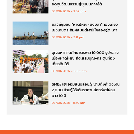
อดทุนวัฒนธรรมสู่ชุมชนภาคใต้
08/08/2026
3:59 pm
ยลวิถีชุมชน “หาดใหญ่-สงขลา”ท่องเที่ยว
เชิงเกษตร สัมผัสมนต์เสน่ห์คลองอู่ตะเภา
08/08/2026
2:11 pm
บุญมหาทานตักบาตรพระ 10,000 รูปกลาง
เมืองหาดใหญ่ ส่งเสริมบุญ-กระตุ้นท่อง
เที่ยวถิ่นใต้
08/08/2026
12:36 pm
SMEs เฮ! ออมสินปล่อยกู้ ‘เติมตังค์’ วงเงิน
2,000 ล้านกู้ได้เต็มราคาหลักทรัพย์ผ่อน
ยาว 10 ปี
08/08/2026
8:49 am