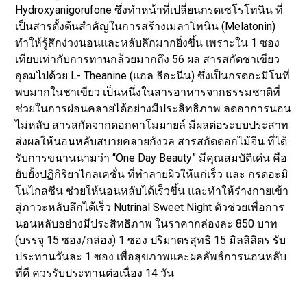
Hydroxyanigorufone ซึ่งทำหน้าที่เปลี่ยนกรดเซโรโทนิน ที่
เป็นสารตั้งต้นสำคัญในการสร้างเมลาโทนิน (Melatonin)
ทำให้รู้สึกง่วงนอนและหลับลึกมากยิ่งขึ้น เพราะใน 1 ซอง
เทียบเท่ากับการทานกล้วยมากถึง 56 ผล สารสกัดชาเขียว
อุดมไปด้วย L- Theanine (แอล ธีอะนีน) ซึ่งเป็นกรดอะมิโนที่
พบมากในชาเขียว เป็นหนึ่งในสารอาหารจากธรรมชาติที่
ช่วยในการผ่อนคลายได้อย่างมีประสิทธิภาพ ลดอาการนอน
ไม่หลับ สารสกัดจากดอกคาโมมายล์ มีผลต่อระบบประสาท
ส่งผลให้นอนหลับสบายคลายกังวล สารสกัดดอกไม้จีน ที่ได้
รับการขนานนามว่า “One Day Beauty” มีคุณสมบัติเด่น คือ
ยับยั้งปฏิกิริยาไกลเคชั่น ที่ทำลายผิวให้แก่เร็ว และ กรดอะมิ
โนไกลซีน ช่วยให้นอนหลับได้เร็วขึ้น และทำให้ร่างกายเข้า
สู่ภาวะหลับลึกได้เร็ว Nutrinal Sweet Night ตัวช่วยเพื่อการ
นอนหลับอย่างมีประสิทธิภาพ ในราคากล่องละ 850 บาท
(บรรจุ 15 ซอง/กล่อง) 1 ซอง ปริมาตรสุทธิ 15 มิลลิลิตร รับ
ประทานวันละ 1 ซอง เพื่อสุขภาพและผลลัพธ์การนอนหลับ
ที่ดี ควรรับประทานต่อเนื่อง 14 วัน