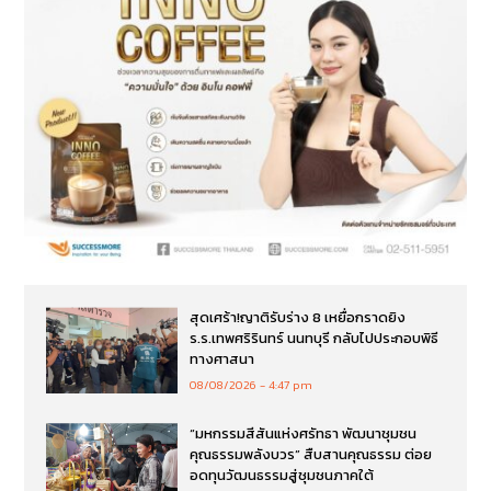
สุดเศร้า!ญาติรับร่าง 8 เหยื่อกราดยิง
ร.ร.เทพศริรินทร์ นนทบุรี กลับไปประกอบพิธี
ทางศาสนา
08/08/2026
4:47 pm
“มหกรรมสีสันแห่งศรัทธา พัฒนาชุมชน
คุณธรรมพลังบวร” สืบสานคุณธรรม ต่อย
อดทุนวัฒนธรรมสู่ชุมชนภาคใต้