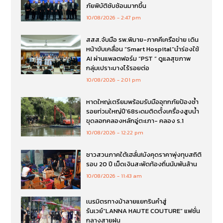
ภัยพิบัติซับซ้อนมากขึ้น
10/08/2026
2:47 pm
สสส.จับมือ รพ.พิมาย-ภาคคีเครือข่าย เดิน
หน้าขับเคลื่อน “Smart Hospital”นำร่องใช้
AI ผ่านแพลตฟอร์ม “PST ” ดูแลสุขภาพ
กลุ่มเปราะบางไร้รอยต่อ
10/08/2026
2:01 pm
หาดใหญ่เตรียมพร้อมรับมืออุทกภัยป้องซ้ำ
รอยท่วมใหญ่ปี’68ระดมติดตั้งเครื่องสูบน้ำ
ขุดลอกคลองหลักอู่ตะเภา- คลอง ร.1
10/08/2026
12:22 pm
ชาวสวนภาคใต้เฮลั่น!มังคุดราคาพุ่งทุบสถิติ
รอบ 20 ปี เม็ดเงินสะพัดท้องถิ่นนับพันล้าน
10/08/2026
11:43 am
เนรมิตรทางม้าลายแยกรินคำสู่
รันเวย์“LANNA HAUTE COUTURE” แฟชั่น
กลางสายฝน