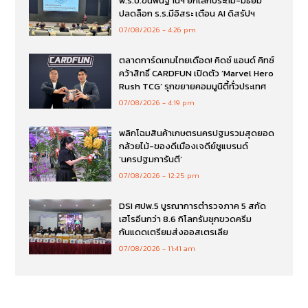
พ.ร.บ.ขั้นพื้นฐานฯ ยกเลิกประถม-มัธยม
ปลดล็อก ร.ร.มีอิสระ เตือน AI ดิสรัปฯ
07/08/2026
4:26 pm
ตลาดการ์ดเกมไทยเดือด! คิดซ์ แอนด์ คิทซ์
คว้าสิทธิ์ CARDFUN เปิดตัว ‘Marvel Hero
Rush TCG’ รุกขยายคอมมูนิตี้ทั่วประเทศ
07/08/2026
4:19 pm
พลิกโฉมสินค้าเกษตรนครปฐมรวมสุดยอด
กล้วยไม้-ของดีเมืองเจดีย์ชูแบรนด์
‘นครปฐมการันตี’
07/08/2026
12:25 pm
DSI ศปพ.5 บูรณาการตำรวจภาค 5 สกัด
เฮโรอีนกว่า 8.6 กิโลกรัมซุกขวดครีม
กันแดดเตรียมส่งออสเตรเลีย
07/08/2026
11:41 am