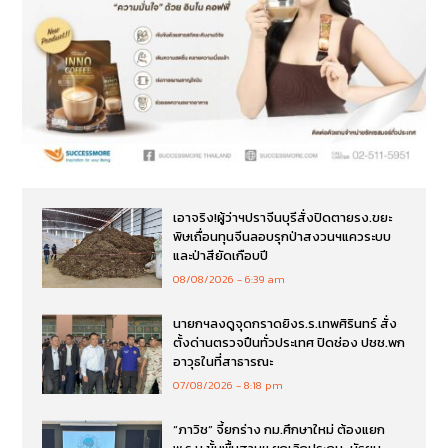
เอาจริง!ผู้ว่าฯปราจีนบุรีสั่งปิดตายรง.ขยะ
พิษเถื่อนทุนจีนลอบรุกป่าสงวนฯแควระบบ
และป่าสียัดเกือบปี
08/08/2026
6:39 am
นายกฯลงดูจุดกราดยิงร.ร.เทพศิรินทร์ สั่ง
ตั้งด่านตรวจปืนทั่วประเทศ ปิดช่อง ปชช.พก
อาวุธในที่สาธารณะ
07/08/2026
8:18 pm
“ภาวิช” จี้ยกร่าง กม.ศึกษาใหม่ ต้องแยก