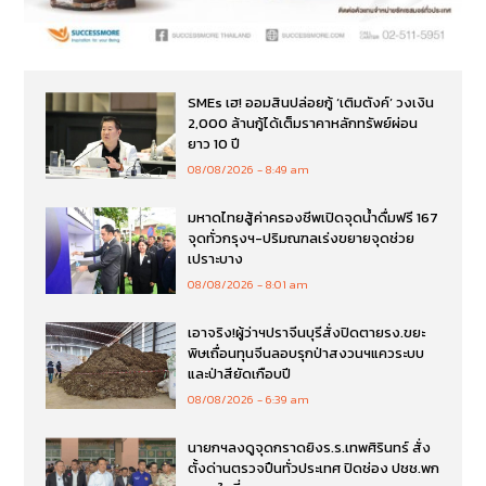
SMEs เฮ! ออมสินปล่อยกู้ ‘เติมตังค์’ วงเงิน
2,000 ล้านกู้ได้เต็มราคาหลักทรัพย์ผ่อน
ยาว 10 ปี
08/08/2026
8:49 am
มหาดไทยสู้ค่าครองชีพเปิดจุดน้ำดื่มฟรี 167
จุดทั่วกรุงฯ-ปริมณฑลเร่งขยายจุดช่วย
เปราะบาง
08/08/2026
8:01 am
เอาจริง!ผู้ว่าฯปราจีนบุรีสั่งปิดตายรง.ขยะ
พิษเถื่อนทุนจีนลอบรุกป่าสงวนฯแควระบบ
และป่าสียัดเกือบปี
08/08/2026
6:39 am
นายกฯลงดูจุดกราดยิงร.ร.เทพศิรินทร์ สั่ง
ตั้งด่านตรวจปืนทั่วประเทศ ปิดช่อง ปชช.พก