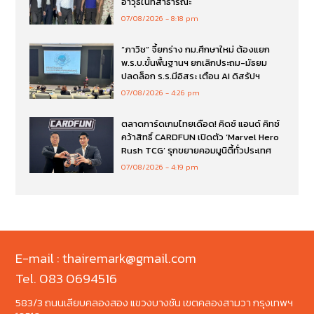
อาวุธในที่สาธารณะ
07/08/2026
8:18 pm
“ภาวิช” จี้ยกร่าง กม.ศึกษาใหม่ ต้องแยก
พ.ร.บ.ขั้นพื้นฐานฯ ยกเลิกประถม-มัธยม
ปลดล็อก ร.ร.มีอิสระ เตือน AI ดิสรัปฯ
07/08/2026
4:26 pm
ตลาดการ์ดเกมไทยเดือด! คิดซ์ แอนด์ คิทซ์
คว้าสิทธิ์ CARDFUN เปิดตัว ‘Marvel Hero
Rush TCG’ รุกขยายคอมมูนิตี้ทั่วประเทศ
07/08/2026
4:19 pm
E-mail : thairemark@gmail.com
Tel. 083 0694516
583/3 ถนนเลียบคลองสอง แขวงบางชัน เขตคลองสามวา กรุงเทพฯ