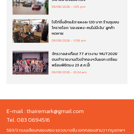
09/08/2026
1:05 pm
ไข่ไก่ขึ้นอีกแล้ว! แผงละ 120 บาท ร้านชุมชน
โคราชโอด ‘ของแพง-คนไม่มีเงิน’ ลูกค้า
หดหาย
09/08/2026
11:56 am
จักรวาลสะเทือน! 77 สาวงาม ‘MUT2026’
ตบเท้ารายงานตัวเข้ากองฯวันแรก เตรียม
พร้อมพิชิตมง 23 ส.ค.นี้!
09/08/2026
10:34 am
E-mail : thairemark@gmail.com
Tel. 083 0694516
583/3 ถนนเลียบคลองสอง แขวงบางชัน เขตคลองสามวา กรุงเทพฯ