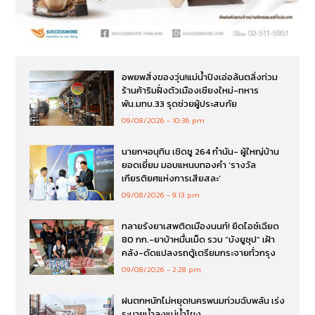
อพยพสิ่งของวุ่น!แม่น้ำปิงเอ่อล้นตลิ่งท่วม
ร้านค้าริมฝั่งตัวเมืองเชียงใหม่-ทหาร
พัน.มทบ.33 รุดช่วยผู้ประสบภัย
09/08/2026
10:36 pm
นายกฯอนุทิน เชิดชู 264 กำนัน- ผู้ใหญ่บ้าน
ยอดเยี่ยม มอบแหนบทองคำ ‘รางวัล
เกียรติยศแห่งการเสียสละ’
09/08/2026
9:13 pm
ทลายรังยาเสพติดเมืองนนท์! ยึดไอซ์เฉียด
80 กก.-ยาบ้าหมื่นเม็ด รวบ “บังยูซุป” เฝ้า
คลัง-ดัดแปลงรถตู้เตรียมกระจายทั่วกรุง
09/08/2026
2:28 pm
ฝนตกหนักไม่หยุด!นครพนมท่วมฉับพลัน เร่ง
ระบายน้ำลงแม่น้ำโขง