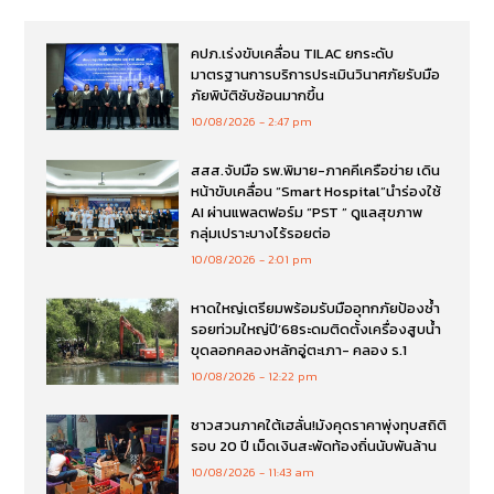
คปภ.เร่งขับเคลื่อน TILAC ยกระดับ
มาตรฐานการบริการประเมินวินาศภัยรับมือ
ภัยพิบัติซับซ้อนมากขึ้น
10/08/2026
2:47 pm
สสส.จับมือ รพ.พิมาย-ภาคคีเครือข่าย เดิน
หน้าขับเคลื่อน “Smart Hospital”นำร่องใช้
AI ผ่านแพลตฟอร์ม “PST ” ดูแลสุขภาพ
กลุ่มเปราะบางไร้รอยต่อ
10/08/2026
2:01 pm
หาดใหญ่เตรียมพร้อมรับมืออุทกภัยป้องซ้ำ
รอยท่วมใหญ่ปี’68ระดมติดตั้งเครื่องสูบน้ำ
ขุดลอกคลองหลักอู่ตะเภา- คลอง ร.1
10/08/2026
12:22 pm
ชาวสวนภาคใต้เฮลั่น!มังคุดราคาพุ่งทุบสถิติ
รอบ 20 ปี เม็ดเงินสะพัดท้องถิ่นนับพันล้าน
10/08/2026
11:43 am