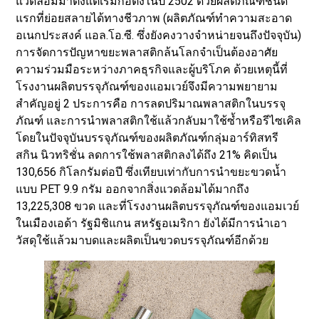
แวดล้อมมาตั้งแต่เริ่มก่อตั้งในปี 2502 ด้วยผลิตภัณฑ์ชนิด
แรกที่ย่อยสลายได้ทางชีวภาพ (ผลิตภัณฑ์ทำความสะอาด
อเนกประสงค์ แอล.โอ.ซี. ซึ่งยังคงวางจำหน่ายจนถึงปัจจุบัน)
การจัดการปัญหาขยะพลาสติกล้นโลกจำเป็นต้องอาศัย
ความร่วมมือระหว่างภาคธุรกิจและผู้บริโภค ด้วยเหตุนี้ที่
โรงงานผลิตบรรจุภัณฑ์ของแอมเวย์จึงมีความพยายาม
สำคัญอยู่ 2 ประการคือ การลดปริมาณพลาสติกในบรรจุ
ภัณฑ์ และการนำพลาสติกใช้แล้วกลับมาใช้ซ้ำหรือรีไซเคิล
โดยในปัจจุบันบรรจุภัณฑ์ของผลิตภัณฑ์กลุ่มอาร์ทิสทรี
สกิน นิวทริชั่น ลดการใช้พลาสติกลงได้ถึง 21% คิดเป็น
130,656 กิโลกรัมต่อปี ซึ่งเทียบเท่ากับการนำขยะขวดน้ำ
แบบ PET 9.9 กรัม ออกจากสิ่งแวดล้อมได้มากถึง
13,225,308 ขวด และที่โรงงานผลิตบรรจุภัณฑ์ของแอมเวย์
ในเมืองเอด้า รัฐมิชิแกน สหรัฐอเมริกา ยังได้มีการนำเอา
วัสดุใช้แล้วมาบดและผลิตเป็นขวดบรรจุภัณฑ์อีกด้วย