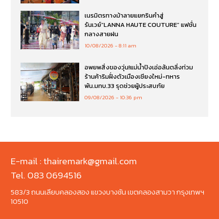
เนรมิตรทางม้าลายแยกรินคำสู่
รันเวย์“LANNA HAUTE COUTURE” แฟชั่น
กลางสายฝน
10/08/2026
8:11 am
อพยพสิ่งของวุ่น!แม่น้ำปิงเอ่อล้นตลิ่งท่วม
ร้านค้าริมฝั่งตัวเมืองเชียงใหม่-ทหาร
พัน.มทบ.33 รุดช่วยผู้ประสบภัย
09/08/2026
10:36 pm
E-mail : thairemark@gmail.com
Tel. 083 0694516
583/3 ถนนเลียบคลองสอง แขวงบางชัน เขตคลองสามวา กรุงเทพฯ
10510