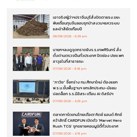
เอาจริง!ผู้ว่าฯปราจีนบุรีสั่งปิดตายรง.ขยะ
พิษเถื่อนทุนจีนลอบรุกป่าสงวนฯแควระบบ
และป่าสียัดเกือบปี
08/08/2026
6:39 am
นายกฯลงดูจุดกราดยิงร.ร.เทพศิรินทร์ สั่ง
ตั้งด่านตรวจปืนทั่วประเทศ ปิดช่อง ปชช.พก
อาวุธในที่สาธารณะ
07/08/2026
8:18 pm
“ภาวิช” จี้ยกร่าง กม.ศึกษาใหม่ ต้องแยก
พ.ร.บ.ขั้นพื้นฐานฯ ยกเลิกประถม-มัธยม
ปลดล็อก ร.ร.มีอิสระ เตือน AI ดิสรัปฯ
07/08/2026
4:26 pm
ตลาดการ์ดเกมไทยเดือด! คิดซ์ แอนด์ คิทซ์
คว้าสิทธิ์ CARDFUN เปิดตัว ‘Marvel Hero
Rush TCG’ รุกขยายคอมมูนิตี้ทั่วประเทศ
07/08/2026
4:19 pm