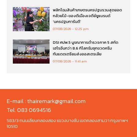
พลิกโฉมสินค้าเกษตรนครปฐมรวมสุดยอด
กล้วยไม้-ของดีเมืองเจดีย์ชูแบรนด์
‘นครปฐมการันตี’
07/08/2026
12:25 pm
DSI ศปพ.5 บูรณาการตำรวจภาค 5 สกัด
เฮโรอีนกว่า 8.6 กิโลกรัมซุกขวดครีม
กันแดดเตรียมส่งออสเตรเลีย
07/08/2026
11:41 am
E-mail : thairemark@gmail.com
Tel. 083 0694516
583/3 ถนนเลียบคลองสอง แขวงบางชัน เขตคลองสามวา กรุงเทพฯ
10510