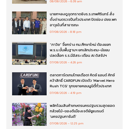
08/08/2026
6:39 am
นายกฯลงดูจุดกราดยิงร.ร.เทพศิรินทร์ สั่ง
ตั้งด่านตรวจปืนทั่วประเทศ ปิดช่อง ปชช.พก
อาวุธในที่สาธารณะ
07/08/2026
8:18 pm
“ภาวิช” จี้ยกร่าง กม.ศึกษาใหม่ ต้องแยก
พ.ร.บ.ขั้นพื้นฐานฯ ยกเลิกประถม-มัธยม
ปลดล็อก ร.ร.มีอิสระ เตือน AI ดิสรัปฯ
07/08/2026
4:26 pm
ตลาดการ์ดเกมไทยเดือด! คิดซ์ แอนด์ คิทซ์
คว้าสิทธิ์ CARDFUN เปิดตัว ‘Marvel Hero
Rush TCG’ รุกขยายคอมมูนิตี้ทั่วประเทศ
07/08/2026
4:19 pm
พลิกโฉมสินค้าเกษตรนครปฐมรวมสุดยอด
กล้วยไม้-ของดีเมืองเจดีย์ชูแบรนด์
‘นครปฐมการันตี’
07/08/2026
12:25 pm