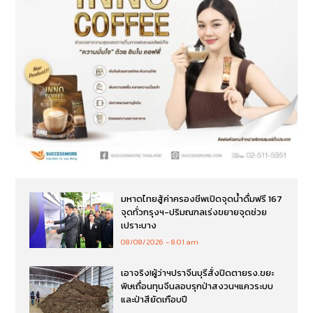
มหาดไทยสู้ค่าครองชีพเปิดจุดน้ำดื่มฟรี 167
จุดทั่วกรุงฯ-ปริมณฑลเร่งขยายจุดช่วย
เปราะบาง
08/08/2026
8:01 am
เอาจริง!ผู้ว่าฯปราจีนบุรีสั่งปิดตายรง.ขยะ
พิษเถื่อนทุนจีนลอบรุกป่าสงวนฯแควระบบ
และป่าสียัดเกือบปี