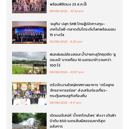
พร้อมพิชิตมง 23 ส.ค.นี้!
09/08/2026
10:34 am
‘อนุทิน’ ปลุก SME ไทยสู้เปิดทางทุน-
เทคโนโลยี-ตลาดดันโตระดับโลกพร้อมมอบ
15 รางวัล
09/08/2026
9:20 am
ฝนถล่มแม่ฮ่องสอน! น้ำปายทะลุวิกฤตซัด ‘ซู
ตองเป้’ ขาดเกือบ 10 เมตรนาข้าวจมกว่า
100 ไร่
08/08/2026
10:07 pm
ตรังจัดงานใหญ่!เทศกาลอาหาร “ตรังยุทธ
จักรอาหารอร่อย” ส่งเสริมท่องเที่ยว-
กระตุ้นเศรษฐกิจท้องถิ่น
08/08/2026
8:17 pm
เปิดมนต์เสน่ห์ ‘น้ำตกโตนไพร’ พังงา เดินฝ่า
ป่าดิบ 650 เมตรสัมผัสธรรมชาติสุด
อลังการ