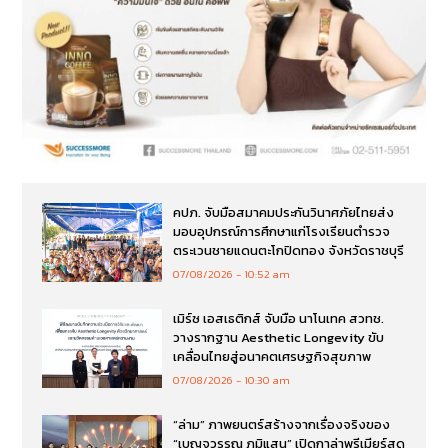
คปภ. จับมือสมาคมประกันวินาศภัยไทยส่ง
มอบอุปกรณ์การศึกษาแก่โรงเรียนตำรวจ
ตระเวนชายแดนตะโกปิดทอง จังหวัดราชบุรี
07/08/2026
10:52 am
เมิร์ซ เอสเธติกส์ จับมือ นาโนเทค สวทช.
วางรากฐาน Aesthetic Longevity ขับ
เคลื่อนไทยสู่อนาคตเศรษฐกิจสุขภาพ
07/08/2026
10:30 am
“ล่าม” ภาพยนตร์สร้างจากเรื่องจริงของ
“เบญจวรรณ ภูมิแสน” เปิดกาล่าพรีเมียร์สุด