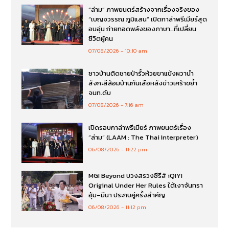
“ล่าม” ภาพยนตร์สร้างจากเรื่องจริงของ
“เบญจวรรณ ภูมิแสน” เปิดกาล่าพรีเมียร์สุด
อบอุ่น ถ่ายทอดพลังของภาษา…ที่เปลี่ยน
ชีวิตผู้คน
07/08/2026
10:10 am
ชาวบ้านติดชายป่ารั้วห้วยขาแข้งผวานำ
สังกะสีล้อมบ้านกันเสือหลังข่าวเศร้าขย้ำ
จนท.ดับ
07/08/2026
7:16 am
เปิดรอบกาล่าพรีเมียร์ ภาพยนตร์เรื่อง
”ล่าม“ (LAAM : The Thai Interpreter)
06/08/2026
11:22 pm
MGI Beyond บวงสรวงซีรีส์ iQIYI
Original Under Her Rules ใต้เงาจันทรา
อุ้ม–มีนา ประกบคู่ครั้งสำคัญ
06/08/2026
11:12 pm