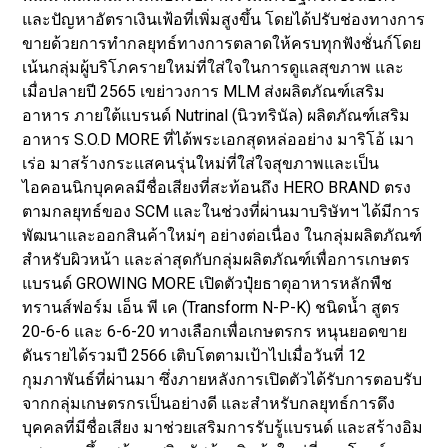
และปัญหาอัตราเงินเฟ้อที่เพิ่มสูงขึ้น โดยได้ปรับช่องทางการ
ขายด้วยการทำกลยุทธ์ทางการตลาดให้ครบทุกฟังชั่นก์โดย
เน้นกลุ่มผู้บริโภครายใหม่ที่ใส่ใจในการดูแลสุขภาพ และ
เมื่อปลายปี 2565 เขย่าวงการ MLM ส่งผลิตภัณฑ์เสริม
อาหาร ภายใต้แบรนด์ Nutrinal (นิวทรินัล) ผลิตภัณฑ์เสริม
อาหาร S.O.D MORE ที่ได้พระเอกสุดหล่ออย่าง มาริโอ้ เมา
เร่อ มาสร้างกระแสคนรุ่นใหม่ที่ใส่ใจสุขภาพและเป็น
ไอคอนนิกบุคคลมีชื่อเสียงที่สะท้อนถึง HERO BRAND ตรง
ตามกลยุทธ์ของ SCM และในช่วงที่ผ่านมาบริษัทฯ ได้มีการ
พัฒนาและออกสินค้าใหม่ๆ อย่างต่อเนื่อง ในกลุ่มผลิตภัณฑ์
สำหรับผิวหน้า และล่าสุดกับกลุ่มผลิตภัณฑ์เพื่อการเกษตร
แบรนด์ GROWING MORE เปิดตัวปุ๋ยธาตุอาหารหลักพืช
ทรานส์ฟอร์ม เอ็น พี เค (Transform N-P-K) ชนิดน้ำ สูตร
20-6-6 และ 6-6-20 ทางเลือกเพื่อเกษตรกร หนุนยอดขาย
ดันรายได้รวมปี 2566 เติบโตตามเป้าไปเมื่อวันที่ 12
กุมภาพันธ์ที่ผ่านมา ซึ่งภายหลังการเปิดตัวได้รับการตอบรับ
จากกลุ่มเกษตรกรเป็นอย่างดี และสำหรับกลยุทธ์การดึง
บุคคลที่มีชื่อเสียง มาช่วยเสริมการรับรู้แบรนด์ และสร้างอิม