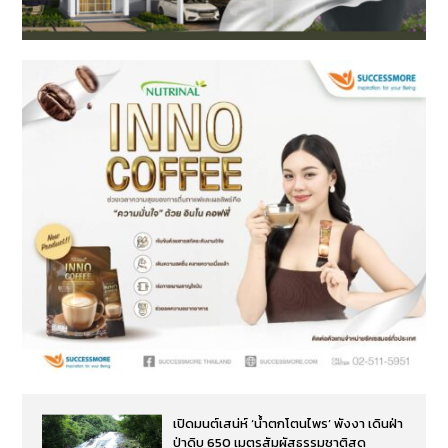
เปิดมนต์เสน่ห์ ‘น้ำตกโตนไพร’ พังงา เดินฝ่า
ป่าดิบ 650 เมตรสัมผัสธรรมชาติสุด