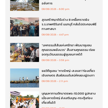
อลังการ
08/08/2026
6:00 pm
สุดเศร้า!ญาติรับร่าง 8 เหยื่อกราดยิง
ร.ร.เทพศริรินทร์ นนทบุรี กลับไปประกอบพิธี
ทางศาสนา
08/08/2026
4:47 pm
“มหกรรมสีสันแห่งศรัทธา พัฒนาชุมชน
คุณธรรมพลังบวร” สืบสานคุณธรรม ต่อย
อดทุนวัฒนธรรมสู่ชุมชนภาคใต้
08/08/2026
3:59 pm
ยลวิถีชุมชน “หาดใหญ่-สงขลา”ท่องเที่ยว
เชิงเกษตร สัมผัสมนต์เสน่ห์คลองอู่ตะเภา
08/08/2026
2:11 pm
บุญมหาทานตักบาตรพระ 10,000 รูปกลาง
เมืองหาดใหญ่ ส่งเสริมบุญ-กระตุ้นท่อง
เที่ยวถิ่นใต้