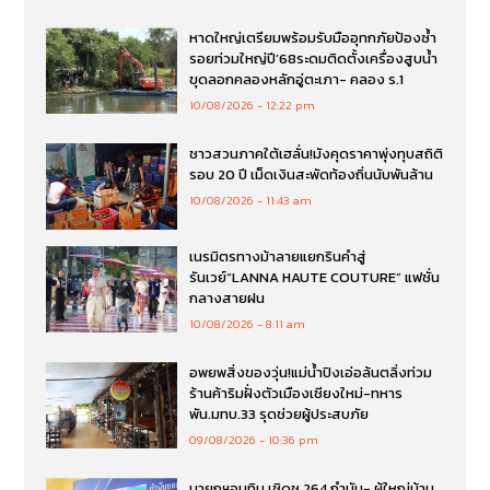
หาดใหญ่เตรียมพร้อมรับมืออุทกภัยป้องซ้ำ
รอยท่วมใหญ่ปี’68ระดมติดตั้งเครื่องสูบน้ำ
ขุดลอกคลองหลักอู่ตะเภา- คลอง ร.1
10/08/2026
12:22 pm
ชาวสวนภาคใต้เฮลั่น!มังคุดราคาพุ่งทุบสถิติ
รอบ 20 ปี เม็ดเงินสะพัดท้องถิ่นนับพันล้าน
10/08/2026
11:43 am
เนรมิตรทางม้าลายแยกรินคำสู่
รันเวย์“LANNA HAUTE COUTURE” แฟชั่น
กลางสายฝน
10/08/2026
8:11 am
อพยพสิ่งของวุ่น!แม่น้ำปิงเอ่อล้นตลิ่งท่วม
ร้านค้าริมฝั่งตัวเมืองเชียงใหม่-ทหาร
พัน.มทบ.33 รุดช่วยผู้ประสบภัย
09/08/2026
10:36 pm
นายกฯอนุทิน เชิดชู 264 กำนัน- ผู้ใหญ่บ้าน