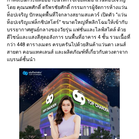
โดย คุณนพศักดิ์ ตรีพรชัยศักดิ์ กรรมการผู้จัดการห้างแว่น
ท็อปเจริญ ปักหมุดพื้นที่ใจกลางสยามสแควร์ เปิดตัว ”แว่น
ท็อปเจริญแฟล็กชิปสโตร์” ขนาดใหญ่ที่พลิกโฉมให้เข้ากับ
บรรยากาศศูนย์กลางของวัยรุ่น แฟชั่นและไลฟ์สไตล์ ด้วย
ดีไซน์และแสงสีสุดอลังการ บนพื้นที่อาคาร 4 ชั้น รวมเนื้อที่
กว่า 448 ตารางเมตร ครบครันไปด้วยสินค้าแว่นตา เลนส์
สายตา คอนแทคเลนส์ และผลิตภัณฑ์ที่เกี่ยวกับดวงตาจาก
แบรนด์ชั้นนำ