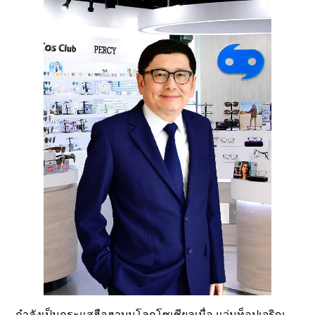
กำลังเป็นกระแสฮือฮาบนโลกโซเชียลเมื่อ แว่นท็อปเจริญ