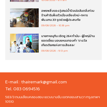
อพยพสิ่งของวุ่น!แม่น้ำปิงเอ่อล้นตลิ่งท่วม
ร้านค้าริมฝั่งตัวเมืองเชียงใหม่-ทหาร
พัน.มทบ.33 รุดช่วยผู้ประสบภัย
09/08/2026
10:36 pm
นายกฯอนุทิน เชิดชู 264 กำนัน- ผู้ใหญ่บ้าน
ยอดเยี่ยม มอบแหนบทองคำ ‘รางวัล
เกียรติยศแห่งการเสียสละ’
09/08/2026
9:13 pm
E-mail : thairemark@gmail.com
Tel. 083 0694516
583/3 ถนนเลียบคลองสอง แขวงบางชัน เขตคลองสามวา กรุงเทพฯ
10510