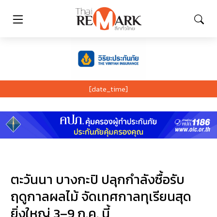
[date_time]
ตะวันนา บางกะปิ ปลุกกำลังซื้อรับ
ฤดูกาลผลไม้ จัดเทศกาลทุเรียนสุด
ยิ่งใหญ่ 3–9 ก.ค. นี้