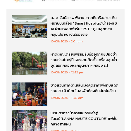
สสส.จับมือ รพ.พิมาย-ภาคคีเครือข่าย เดิน
หน้าขับเคลื่อน “Smart Hospital”นำร่องใช้
AI ผ่านแพลตฟอร์ม “PST ” ดูแลสุขภาพ
กลุ่มเปราะบางไร้รอยต่อ
10/08/2026
2:01 pm
หาดใหญ่เตรียมพร้อมรับมืออุทกภัยป้องซ้ำ
รอยท่วมใหญ่ปี’68ระดมติดตั้งเครื่องสูบน้ำ
ขุดลอกคลองหลักอู่ตะเภา- คลอง ร.1
10/08/2026
12:22 pm
ชาวสวนภาคใต้เฮลั่น!มังคุดราคาพุ่งทุบสถิติ
รอบ 20 ปี เม็ดเงินสะพัดท้องถิ่นนับพันล้าน
10/08/2026
11:43 am
เนรมิตรทางม้าลายแยกรินคำสู่
รันเวย์“LANNA HAUTE COUTURE” แฟชั่น
กลางสายฝน
10/08/2026
8:11 am