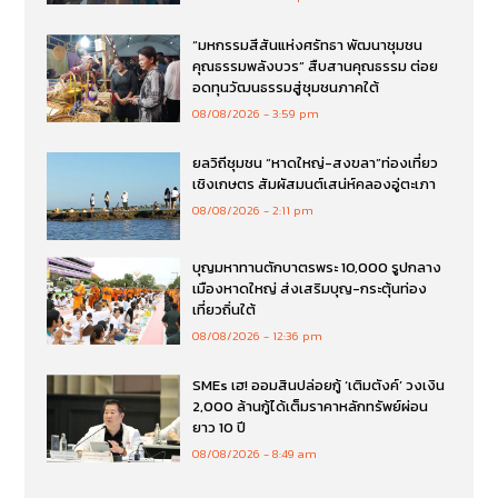
“มหกรรมสีสันแห่งศรัทธา พัฒนาชุมชน
คุณธรรมพลังบวร” สืบสานคุณธรรม ต่อย
อดทุนวัฒนธรรมสู่ชุมชนภาคใต้
08/08/2026
3:59 pm
ยลวิถีชุมชน “หาดใหญ่-สงขลา”ท่องเที่ยว
เชิงเกษตร สัมผัสมนต์เสน่ห์คลองอู่ตะเภา
08/08/2026
2:11 pm
บุญมหาทานตักบาตรพระ 10,000 รูปกลาง
เมืองหาดใหญ่ ส่งเสริมบุญ-กระตุ้นท่อง
เที่ยวถิ่นใต้
08/08/2026
12:36 pm
SMEs เฮ! ออมสินปล่อยกู้ ‘เติมตังค์’ วงเงิน
2,000 ล้านกู้ได้เต็มราคาหลักทรัพย์ผ่อน
ยาว 10 ปี
08/08/2026
8:49 am