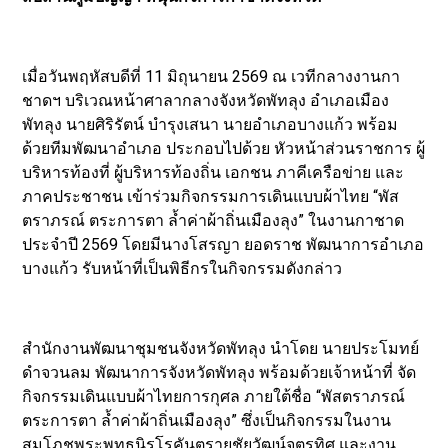
เมื่อวันพฤหัสบดีที่ 11 มิถุนายน 2569 ณ เวทีกลางงานกา
ชาดฯ บริเวณหน้าศาลากลางจังหวัดพัทลุง อำเภอเมือง
พัทลุง นายศิริรัตน์ บำรุงเสนา นายอำเภอบางแก้ว พร้อม
ด้วยทีมพัฒนาอำเภอ ประกอบไปด้วย หัวหน้าส่วนราชการ ผู้
บริหารท้องที่ ผู้บริหารท้องถิ่น เอกชน ภาคีเครือข่าย และ
ภาคประชาชน เข้าร่วมกิจกรรมการเดินแบบผ้าไทย “พัส
ตราภรณ์ ตระการตา ล้ำค่าผ้าถิ่นเมืองลุง” ในงานกาชาด
ประจำปี 2569 โดยมีนางโสรญา ยอดราช พัฒนาการอำเภอ
บางแก้ว รับหน้าที่เป็นพิธีกรในกิจกรรมดังกล่าว
สำนักงานพัฒนาชุมชนจังหวัดพัทลุง นำโดย นายประโมทย์
ดำจวนลม พัฒนาการจังหวัดพัทลุง พร้อมด้วยเจ้าหน้าที่ จัด
กิจกรรมเดินแบบผ้าไทยการกุศล ภายใต้ชื่อ “พัสตราภรณ์
ตระการตา ล้ำค่าผ้าถิ่นเมืองลุง” ซึ่งเป็นกิจกรรมในงาน
สมโภชพระพุทธนิรโรคันตรายชัยวัฒน์จตุรทิศ และงาน