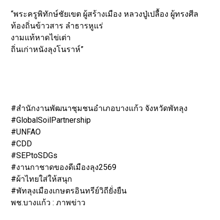
“พระครูพิทักษ์ชัยเขต ผู้สร้างเมือง หลวงปู่เปลื้อง ผู้ทรงศีล
ท้องถิ่นข้าวสาร ลำธารหูแร่
งามแท้หาดไข่เต่า
ถิ่นเก่าหนังลุงโนราห์”
#สำนักงานพัฒนาชุมชนอำเภอบางแก้ว จังหวัดพัทลุง
#GlobalSoilPartnership
#UNFAO
#CDD
#SEPtoSDGs
#งานกาชาดของดีเมืองลุง2569
#ผ้าไทยใส่ให้สนุก
#พัทลุงเมืองเกษตรอินทรีย์วิถียั่งยืน
พช.บางแก้ว : ภาพข่าว