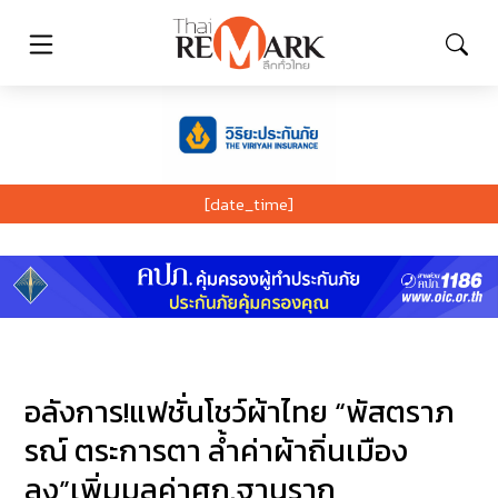
[date_time]
อลังการ!แฟชั่นโชว์ผ้าไทย “พัสตราภ
รณ์ ตระการตา ล้ำค่าผ้าถิ่นเมือง
ลุง”เพิ่มมูลค่าศก.ฐานราก