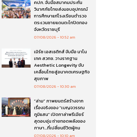
คปภ. จับมือสมาคมประกัน
วินาศภัยไทยส่งมอบอุปกรณ์
การศึกษาแก่โรงเรียนตำรวจ
ตระเวนชายแดนตะโกปิดทอง
จังหวัดราชบุรี
07/08/2026
10:52 am
เมิร์ซ เอสเธติกส์ จับมือ นาโน
เทค สวทช. วางรากฐาน
Aesthetic Longevity ขับ
เคลื่อนไทยสู่อนาคตเศรษฐกิจ
สุขภาพ
07/08/2026
10:30 am
“ล่าม” ภาพยนตร์สร้างจาก
เรื่องจริงของ “เบญจวรรณ
ภูมิแสน” เปิดกาล่าพรีเมียร์
สุดอบอุ่น ถ่ายทอดพลังของ
ภาษา…ที่เปลี่ยนชีวิตผู้คน
07/08/2026
10:10 am