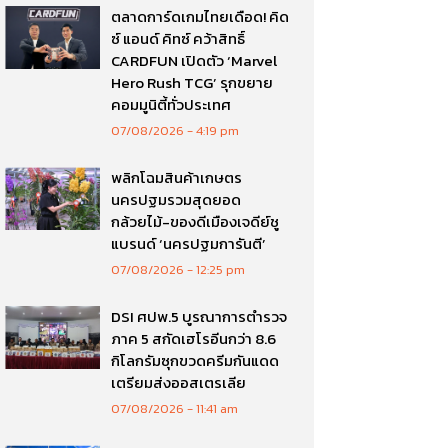
ตลาดการ์ดเกมไทยเดือด! คิด
ซ์ แอนด์ คิทซ์ คว้าสิทธิ์
CARDFUN เปิดตัว ‘Marvel
Hero Rush TCG’ รุกขยาย
คอมมูนิตี้ทั่วประเทศ
07/08/2026
4:19 pm
พลิกโฉมสินค้าเกษตร
นครปฐมรวมสุดยอด
กล้วยไม้-ของดีเมืองเจดีย์ชู
แบรนด์ ‘นครปฐมการันตี’
07/08/2026
12:25 pm
DSI ศปพ.5 บูรณาการตำรวจ
ภาค 5 สกัดเฮโรอีนกว่า 8.6
กิโลกรัมซุกขวดครีมกันแดด
เตรียมส่งออสเตรเลีย
07/08/2026
11:41 am