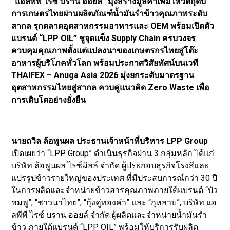
“แอลพีพี ไรซ์ บราน ออยล์” มุ่งสร้างมูลค่าเพิ่มให้วัตถุดิบ
การเกษตรไทยผ่านผลิตภัณฑ์น้ำมันรำข้าวคุณภาพระดับ
สากล รุกตลาดอุตสาหกรรมอาหารและ OEM พร้อมเปิดตัว
แบรนด์ “LPP OIL” ชูจุดแข็ง Supply Chain ครบวงจร
ควบคุมคุณภาพตั้งแต่แปลงนาของเกษตรกรไทยสู่โต๊ะ
อาหารผู้บริโภคทั่วโลก พร้อมประกาศวิสัยทัศน์บนเวที
THAIFEX – Anuga Asia 2026 มุ่งยกระดับมาตรฐาน
อุตสาหกรรมไทยสู่สากล ควบคู่แนวคิด Zero Waste เพื่อ
การเติบโตอย่างยั่งยืน
นายถวิล ล้อพูนผล ประธานเจ้าหน้าที่บริหาร LPP Group
เปิดเผยว่า “LPP Group” ดำเนินธุรกิจผ่าน 3 กลุ่มหลัก ได้แก่
บริษัท ล้อพูนผล ไรซ์มิลล์ จำกัด ผู้ประกอบธุรกิจโรงสีและ
แปรรูปข้าวรายใหญ่ของประเทศ ที่มีประสบการณ์กว่า 30 ปี
ในการผลิตและจำหน่ายข้าวสารคุณภาพภายใต้แบรนด์ “บัว
ชมพู”, “ชาวนาไทย”, “กุ้งคู่ทองคำ” และ “กุหลาบ”, บริษัท แอ
ลพีพี ไรซ์ บราน ออยล์ จำกัด ผู้ผลิตและจำหน่ายน้ำมันรำ
ข้าว ภายใต้แบรนด์ “LPP OIL” พร้อมให้บริการรับผลิต