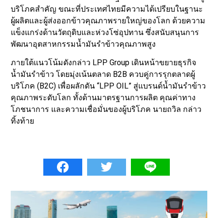
บริโภคสำคัญ ขณะที่ประเทศไทยมีความได้เปรียบในฐานะ
ผู้ผลิตและผู้ส่งออกข้าวคุณภาพรายใหญ่ของโลก ด้วยความ
แข็งแกร่งด้านวัตถุดิบและห่วงโซ่อุปทาน ซึ่งสนับสนุนการ
พัฒนาอุตสาหกรรมน้ำมันรำข้าวคุณภาพสูง
ภายใต้แนวโน้มดังกล่าว LPP Group เดินหน้าขยายธุรกิจ
น้ำมันรำข้าว โดยมุ่งเน้นตลาด B2B ควบคู่การรุกตลาดผู้
บริโภค (B2C) เพื่อผลักดัน “LPP OIL” สู่แบรนด์น้ำมันรำข้าว
คุณภาพระดับโลก ทั้งด้านมาตรฐานการผลิต คุณค่าทาง
โภชนาการ และความเชื่อมั่นของผู้บริโภค นายถวิล กล่าว
ทิ้งท้าย