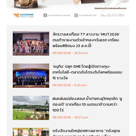
จักรวาลสะเทือน! 77 สาวงาม ‘MUT2026’
ตบเท้ารายงานตัวเข้ากองฯวันแรก เตรียม
พร้อมพิชิตมง 23 ส.ค.นี้!
09/08/2026
10:34 am
‘อนุทิน’ ปลุก SME ไทยสู้เปิดทางทุน-
เทคโนโลยี-ตลาดดันโตระดับโลกพร้อมมอบ
15 รางวัล
09/08/2026
9:20 am
ฝนถล่มแม่ฮ่องสอน! น้ำปายทะลุวิกฤตซัด ‘ซู
ตองเป้’ ขาดเกือบ 10 เมตรนาข้าวจมกว่า
100 ไร่
08/08/2026
10:07 pm
ตรังจัดงานใหญ่!เทศกาลอาหาร “ตรังยุทธ