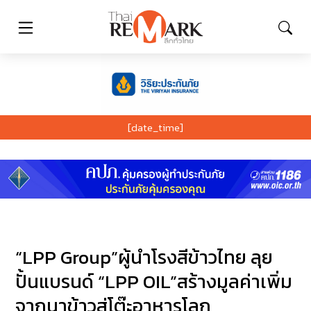
[date_time]
“LPP Group”ผู้นำโรงสีข้าวไทย ลุย
ปั้นแบรนด์ “LPP OIL”สร้างมูลค่าเพิ่ม
จากนาข้าวสู่โต๊ะอาหารโลก