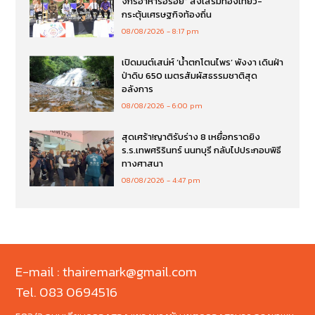
จักรอาหารอร่อย” ส่งเสริมท่องเที่ยว-
กระตุ้นเศรษฐกิจท้องถิ่น
08/08/2026
8:17 pm
เปิดมนต์เสน่ห์ ‘น้ำตกโตนไพร’ พังงา เดินฝ่า
ป่าดิบ 650 เมตรสัมผัสธรรมชาติสุด
อลังการ
08/08/2026
6:00 pm
สุดเศร้า!ญาติรับร่าง 8 เหยื่อกราดยิง
ร.ร.เทพศริรินทร์ นนทบุรี กลับไปประกอบพิธี
ทางศาสนา
08/08/2026
4:47 pm
E-mail : thairemark@gmail.com
Tel. 083 0694516