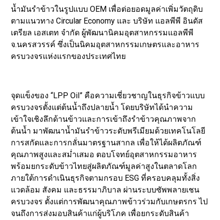
น้ำมันรำข้าวในรูปแบบ OEM เพื่อต่อยอดมูลค่าเพิ่มวัตถุดิบ
ตามแนวทาง Circular Economy และ บริษัท แอลพีพี อินดัส
เตรียล เอสเตท จำกัด ผู้พัฒนานิคมอุตสาหกรรมแอลพีพี
จ.นครสวรรค์ ซึ่งเป็นนิคมอุตสาหกรรมเกษตรและอาหาร
ครบวงจรแห่งแรกของประเทศไทย
จุดแข็งของ “LPP Oil” คือความเชี่ยวชาญในธุรกิจข้าวแบบ
ครบวงจรตั้งแต่ต้นน้ำถึงปลายน้ำ โดยบริษัทได้นำความ
เข้าใจเชิงลึกด้านข้าวและการเข้าถึงรำข้าวคุณภาพจาก
ต้นน้ำ มาพัฒนาน้ำมันรำข้าวระดับพรีเมียมด้วยเทคโนโลยี
การสกัดและการกลั่นมาตรฐานสากล เพื่อให้ได้ผลิตภัณฑ์
คุณภาพสูงและสม่ำเสมอ ตอบโจทย์อุตสาหกรรมอาหาร
พร้อมยกระดับข้าวไทยสู่ผลิตภัณฑ์มูลค่าสูงในตลาดโลก
ภายใต้การดำเนินธุรกิจตามกรอบ ESG ที่ครอบคลุมทั้งสิ่ง
แวดล้อม สังคม และธรรมาภิบาล ผ่านระบบซัพพลายเชน
ครบวงจร ตั้งแต่การพัฒนาคุณภาพข้าวร่วมกับเกษตรกร ไป
จนถึงการส่งมอบสินค้าแก่ผู้บริโภค เพื่อยกระดับสินค้า