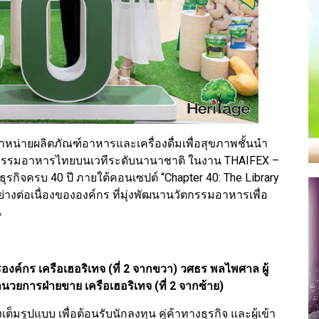
ดจำหน่ายผลิตภัณฑ์อาหารและเครื่องดื่มเพื่อสุขภาพชั้นนำ
กรรมอาหารไทยบนเวทีระดับนานาชาติ ในงาน THAIFEX –
รกิจครบ 40 ปี ภายใต้คอนเซปต์ “Chapter 40: The Library
างต่อเนื่องขององค์กร ที่มุ่งพัฒนานวัตกรรมอาหารเพื่อ
น
ารองค์กร เครือเฮอริเทจ (ที่ 2 จากขวา) วศธร พลไพศาล ผู้
้อำนวยการฝ่ายขาย เครือเฮอริเทจ (ที่ 2 จากซ้าย)
มรูปแบบ เพื่อต้อนรับนักลงทุน คู่ค้าทางธุรกิจ และผู้เข้า