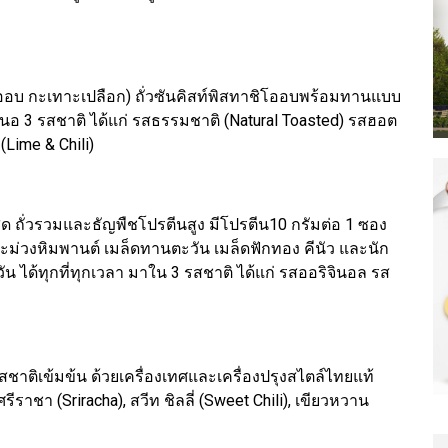
ิโออบ กะเทาะเปลือก) ถั่วซันคิสท์พิสทาชิโออบพร้อมทานแบบ
สนอ 3 รสชาติ ได้แก่ รสธรรมชาติ (Natural Toasted) รสฮอต
Lime & Chili)
สุด ถั่วรวมและธัญพืชโปรตีนสูง มีโปรตีน10 กรัมต่อ 1 ซอง
มะม่วงหิมพานต์ เมล็ดทานตะวัน เมล็ดฟักทอง คีนัว และนัก
วัน ได้ทุกที่ทุกเวลา มาใน 3 รสชาติ ได้แก่ รสออริจินอล รส
สชาติเข้มข้น ด้วยเครื่องเทศและเครื่องปรุงสไตล์ไทยแท้
รีราชา (Sriracha), สวีท ชิลลี่ (Sweet Chili), เขียวหวาน