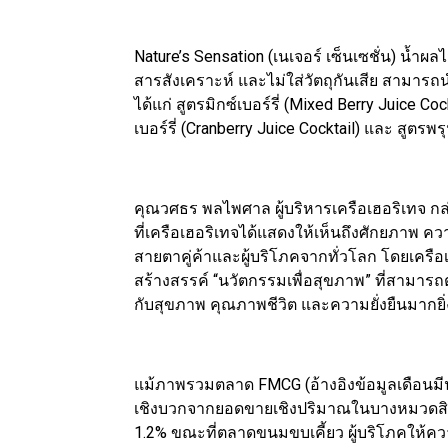
Nature’s Sensation (เนเจอร์ เซ็นเซชั่น) น้ำ
สารสังเคราะห์ และไม่ใส่วัตถุกันเสีย สามารถน
ได้แก่ สูตรมิกซ์เบอร์รี่ (Mixed Berry Juice C
เบอร์รี่ (Cranberry Juice Cocktail) และ สูตรพ
คุณวศธร พลไพศาล ผู้บริหารเครือเฮอริเทจ กล
ที่เครือเฮอริเทจได้แสดงให้เห็นถึงศักยภาพ
สายตาคู่ค้าและผู้บริโภคจากทั่วโลก โดยเครือเฮอร
สร้างสรรค์ “นวัตกรรมเพื่อสุขภาพ” ที่สามาร
กับสุขภาพ คุณภาพชีวิต และความยั่งยืนมากยิ่ง
แม้ภาพรวมตลาด FMCG (อ้างอิงข้อมูลเดือนมีนา
เชิงบวกจากยอดขายเชิงปริมาณในบางหมวดสินค้า
1.2% ขณะที่ตลาดขนมขบเคี้ยว ผู้บริโภคให้ค