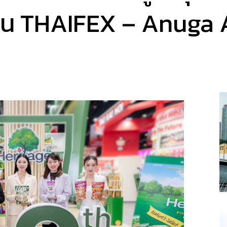
าน THAIFEX – Anuga 
a