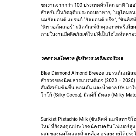
ชมงานจากกว่า 100 ประเทศทั่วโลก อาทิ “เฮอริ
สำหรับเป็นวัตถุดิบประกอบอาหาร, “บลูไดมอนด์”
นมอัลมอนด์ แบรนด์ “อัลมอนด์ บรีซ”, “ซันคิสท์
“นัท วอล์คเกอร์” ผลิตภัณฑ์ถั่วคุณภาพพรีเมี
ภายในงานมีผลิตภัณฑ์ใหม่ที่เป็นไฮไลท์หลาย
วศธร พลไพศาล ผู้บริหาร เครือเฮอริเทจ
Blue Diamond Almond Breeze แบรนด์นมอัลมอนด
สำรวจของนิตยสารแบรนด์เอจ (2023 – 2026) 
สัมผัสเข้มข้นขึ้น หอมมัน และน้ำตาล 0% มาใน 4
โกโก้ (Silky Cocoa), มิลค์กี้ มัทฉะ (Milky Ma
Sunkist Pistachio Milk (ซันคิสท์ นมพิสทาชิโ
ใหม่ ที่ยังคงคุณประโยชน์ครบครัน ไฟเบอร์สู
ผสมของนมโคและถั่วเหลือง อร่อยง่ายได้ประโยช