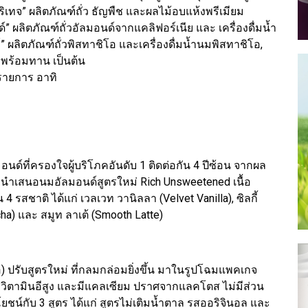
เทจ” ผลิตภัณฑ์ถั่ว ธัญพืช และผลไม้อบแห้งพรีเมียม
 ผลิตภัณฑ์ถั่วอัลมอนด์จากแคลิฟอร์เนีย และ เครื่องดื่มน้ำ
” ผลิตภัณฑ์ถั่วพิสทาชิโอ และเครื่องดื่มน้ำนมพิสทาชิโอ,
ยมพร้อมทาน เป็นต้น
รายการ อาทิ
์ที่ครองใจผู้บริโภคอันดับ 1 ติดต่อกัน 4 ปีซ้อน จากผล
นำเสนอนมอัลมอนด์สูตรใหม่ Rich Unsweetened เนื้อ
 รสชาติ ได้แก่ เวลเวท วานิลลา (Velvet Vanilla), ซิลกี้
tcha) และ สมูท ลาเต้ (Smooth Latte)
อ) ปรับสูตรใหม่ ที่กลมกล่อมยิ่งขึ้น มาในรูปโฉมแพคเกจ
ง วิตามินอีสูง และมีแคลเซียม ปราศจากแลคโตส ไม่มีส่วน
น์กับ 3 สูตร ได้แก่ สูตรไม่เติมน้ำตาล รสออริจินอล และ