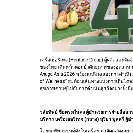
เครือเฮอริเทจ (Heritage Group) ผู้ผลิตและจั
ของไทย เดินหน้าตอกย้ำศักยภาพของอุตสาห
Anuga Asia 2026 พร้อมเฉลิมฉลองการดำเนินธุ
of Wellness” สะท้อนเส้นทางแห่งการเติบโตอย่
สุขภาพควบคู่ไปกับการดำเนินธุรกิจอย่างยั่งยื
วลัยทิพย์ ซื่อตรงมั่นคง ผู้อำนวยการฝ่ายสื่อส
บริหาร เครือเฮอริเทจ (กลาง) สุริยา มูลศรี ผู
โดยยกทัพแบรนด์ดังในเครือฯ มาจัดแสดงอย่างเต็