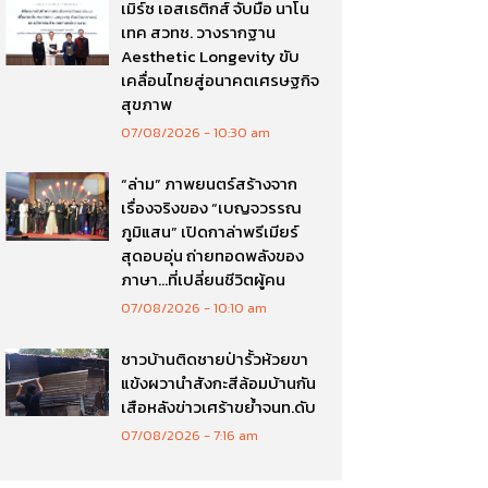
เมิร์ซ เอสเธติกส์ จับมือ นาโน
เทค สวทช. วางรากฐาน
Aesthetic Longevity ขับ
เคลื่อนไทยสู่อนาคตเศรษฐกิจ
สุขภาพ
07/08/2026
10:30 am
“ล่าม” ภาพยนตร์สร้างจาก
เรื่องจริงของ “เบญจวรรณ
ภูมิแสน” เปิดกาล่าพรีเมียร์
สุดอบอุ่น ถ่ายทอดพลังของ
ภาษา…ที่เปลี่ยนชีวิตผู้คน
07/08/2026
10:10 am
ชาวบ้านติดชายป่ารั้วห้วยขา
แข้งผวานำสังกะสีล้อมบ้านกัน
เสือหลังข่าวเศร้าขย้ำจนท.ดับ
07/08/2026
7:16 am