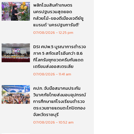
พลิกโฉมสินค้าเกษตร
นครปฐมรวมสุดยอด
กล้วยไม้-ของดีเมืองเจดีย์ชู
แบรนด์ ‘นครปฐมการันตี’
07/08/2026
12:25 pm
DSI ศปพ.5 บูรณาการตำรวจ
ภาค 5 สกัดเฮโรอีนกว่า 8.6
กิโลกรัมซุกขวดครีมกันแดด
เตรียมส่งออสเตรเลีย
07/08/2026
11:41 am
คปภ. จับมือสมาคมประกัน
วินาศภัยไทยส่งมอบอุปกรณ์
การศึกษาแก่โรงเรียนตำรวจ
ตระเวนชายแดนตะโกปิดทอง
จังหวัดราชบุรี
07/08/2026
10:52 am