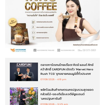
ตลาดการ์ดเกมไทยเดือด! คิดซ์ แอนด์ คิทซ์
คว้าสิทธิ์ CARDFUN เปิดตัว ‘Marvel Hero
Rush TCG’ รุกขยายคอมมูนิตี้ทั่วประเทศ
07/08/2026
4:19 pm
พลิกโฉมสินค้าเกษตรนครปฐมรวมสุดยอด
กล้วยไม้-ของดีเมืองเจดีย์ชูแบรนด์
‘นครปฐมการันตี’
07/08/2026
12:25 pm