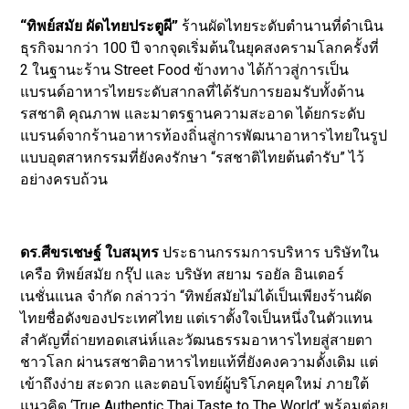
“ทิพย์สมัย ผัดไทยประตูผี”
ร้านผัดไทยระดับตำนานที่ดำเนิน
ธุรกิจมากว่า 100 ปี จากจุดเริ่มต้นในยุคสงครามโลกครั้งที่
2 ในฐานะร้าน Street Food ข้างทาง ได้ก้าวสู่การเป็น
แบรนด์อาหารไทยระดับสากลที่ได้รับการยอมรับทั้งด้าน
รสชาติ คุณภาพ และมาตรฐานความสะอาด ได้ยกระดับ
แบรนด์จากร้านอาหารท้องถิ่นสู่การพัฒนาอาหารไทยในรูป
แบบอุตสาหกรรมที่ยังคงรักษา “รสชาติไทยต้นตำรับ” ไว้
อย่างครบถ้วน
ดร.ศีขรเชษฐ์ ใบสมุทร
ประธานกรรมการบริหาร บริษัทใน
เครือ ทิพย์สมัย กรุ๊ป และ บริษัท สยาม รอยัล อินเตอร์
เนชั่นแนล จำกัด กล่าวว่า “ทิพย์สมัยไม่ได้เป็นเพียงร้านผัด
ไทยชื่อดังของประเทศไทย แต่เราตั้งใจเป็นหนึ่งในตัวแทน
สำคัญที่ถ่ายทอดเสน่ห์และวัฒนธรรมอาหารไทยสู่สายตา
ชาวโลก ผ่านรสชาติอาหารไทยแท้ที่ยังคงความดั้งเดิม แต่
เข้าถึงง่าย สะดวก และตอบโจทย์ผู้บริโภคยุคใหม่ ภายใต้
แนวคิด ‘True Authentic Thai Taste to The World’ พร้อมต่อย