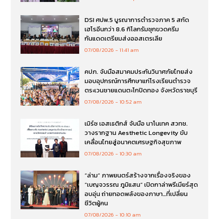
DSI ศปพ.5 บูรณาการตำรวจภาค 5 สกัด
เฮโรอีนกว่า 8.6 กิโลกรัมซุกขวดครีม
กันแดดเตรียมส่งออสเตรเลีย
07/08/2026
11:41 am
คปภ. จับมือสมาคมประกันวินาศภัยไทยส่ง
มอบอุปกรณ์การศึกษาแก่โรงเรียนตำรวจ
ตระเวนชายแดนตะโกปิดทอง จังหวัดราชบุรี
07/08/2026
10:52 am
เมิร์ซ เอสเธติกส์ จับมือ นาโนเทค สวทช.
วางรากฐาน Aesthetic Longevity ขับ
เคลื่อนไทยสู่อนาคตเศรษฐกิจสุขภาพ
07/08/2026
10:30 am
“ล่าม” ภาพยนตร์สร้างจากเรื่องจริงของ
“เบญจวรรณ ภูมิแสน” เปิดกาล่าพรีเมียร์สุด
อบอุ่น ถ่ายทอดพลังของภาษา…ที่เปลี่ยน
ชีวิตผู้คน
07/08/2026
10:10 am