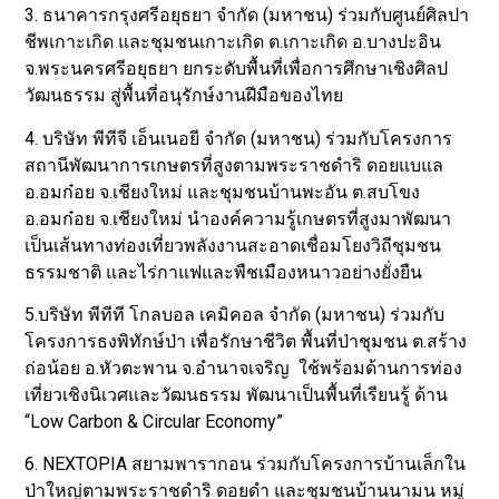
3. ธนาคารกรุงศรีอยุธยา จำกัด (มหาชน) ร่วมกับศูนย์ศิลปา
ชีพเกาะเกิด และชุมชนเกาะเกิด ต.เกาะเกิด อ.บางปะอิน
จ.พระนครศรีอยุธยา ยกระดับพื้นที่เพื่อการศึกษาเชิงศิลป
วัฒนธรรม สู่พื้นที่อนุรักษ์งานฝีมือของไทย
4. บริษัท พีทีจี เอ็นเนอยี จำกัด (มหาชน) ร่วมกับโครงการ
สถานีพัฒนาการเกษตรที่สูงตามพระราชดำริ ดอยแบแล
อ.อมก๋อย จ.เชียงใหม่ และชุมชนบ้านพะอัน ต.สบโขง
อ.อมก๋อย จ.เชียงใหม่ นำองค์ความรู้เกษตรที่สูงมาพัฒนา
เป็นเส้นทางท่องเที่ยวพลังงานสะอาดเชื่อมโยงวิถีชุมชน
ธรรมชาติ และไร่กาแฟและพืชเมืองหนาวอย่างยั่งยืน
5.บริษัท พีทีที โกลบอล เคมิคอล จำกัด (มหาชน) ร่วมกับ
โครงการธงพิทักษ์ป่า เพื่อรักษาชีวิต พื้นที่ป่าชุมชน ต.สร้าง
ถ่อน้อย อ.หัวตะพาน จ.อำนาจเจริญ ใช้พร้อมด้านการท่อง
เที่ยวเชิงนิเวศและวัฒนธรรม พัฒนาเป็นพื้นที่เรียนรู้ ด้าน
“Low Carbon & Circular Economy”
6. NEXTOPIA สยามพารากอน ร่วมกับโครงการบ้านเล็กใน
ป่าใหญ่ตามพระราชดำริ ดอยดำ และชุมชนบ้านนามน หมู่