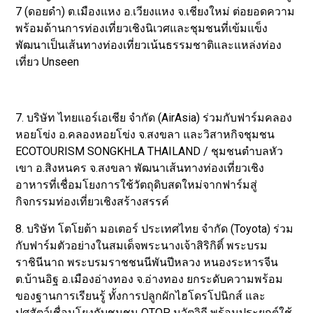
7 (ดอยดำ) ต.เมืองแหง อ.เวียงแหง จ.เชียงใหม่ ต่อยอดความ
พร้อมด้านการท่องเที่ยวเชิงนิเวศและชุมชนที่เข้มแข็ง
พัฒนาเป็นเส้นทางท่องเที่ยวเน้นธรรมชาติและแหล่งท่อง
เที่ยว Unseen
7. บริษัท ไทยแอร์เอเชีย จำกัด (AirAsia) ร่วมกับฟาร์มคลอง
หอยโข่ง อ.คลองหอยโข่ง จ.สงขลา และวิสาหกิจชุมชน
ECOTOURISM SONGKHLA THAILAND / ชุมชนตำบลหัว
เขา อ.สิงหนคร จ.สงขลา พัฒนาเส้นทางท่องเที่ยวเชิง
อาหารที่เชื่อมโยงการใช้วัตถุดิบสดใหม่จากฟาร์มสู่
กิจกรรมท่องเที่ยวเชิงสร้างสรรค์
8. บริษัท โตโยต้า มอเตอร์ ประเทศไทย จำกัด (Toyota) ร่วม
กับฟาร์มตัวอย่างในสมเด็จพระนางเจ้าสิริกิติ์ พระบรม
ราชินีนาถ พระบรมราชชนนีพันปีหลวง หนองระหารจีน
ต.บ้านอิฐ อ.เมืองอ่างทอง จ.อ่างทอง ยกระดับความพร้อม
ของฐานการเรียนรู้ ทั้งการปลูกผักไฮโดรโปนิกส์ และ
ปศุสัตว์เชื่อมโยงกับชุมชน OTOP นวัตวิถี พร้อมประยุกต์ใช้