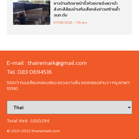
ชาวบ้านติดชายป่ารั้วห้วยขาแข้งผวานำ
สังกะสีล้อมบ้านกันเสือหลังข่าวเศร้าขย้ำ
จนท.ดับ
07/08/2026
7:16 am
E-mail : thairemark@gmail.com
Tel. 083 0694516
583/3 ถนนเลียบคลองสอง แขวงบางชัน เขตคลองสามวา กรุงเทพฯ
10510
Total Visit :
1,020,294
© 2021-2022 thairemark.com