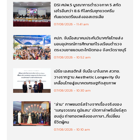
DSI ศปพ.5 บูรณาการตำรวจภาค 5 สกัด
เฮโรอีนกว่า 8.6 กิโลกรัมซุกขวดครีม
กันแดดเตรียมส่งออสเตรเลีย
07/08/2026
11:41 am
คปภ. จับมือสมาคมประกันวินาศภัยไทยส่ง
มอบอุปกรณ์การศึกษาแก่โรงเรียนตำรวจ
ตระเวนชายแดนตะโกปิดทอง จังหวัดราชบุรี
07/08/2026
10:52 am
เมิร์ซ เอสเธติกส์ จับมือ นาโนเทค สวทช.
วางรากฐาน Aesthetic Longevity ขับ
เคลื่อนไทยสู่อนาคตเศรษฐกิจสุขภาพ
07/08/2026
10:30 am
“ล่าม” ภาพยนตร์สร้างจากเรื่องจริงของ
“เบญจวรรณ ภูมิแสน” เปิดกาล่าพรีเมียร์สุด
อบอุ่น ถ่ายทอดพลังของภาษา…ที่เปลี่ยน
ชีวิตผู้คน
07/08/2026
10:10 am