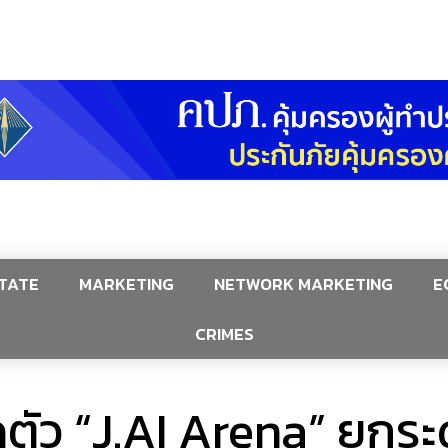
TATE
MARKETING
NETWORK MARKETING
E
CRIMES
ิดตัว “J.AI Arena” ยกระ