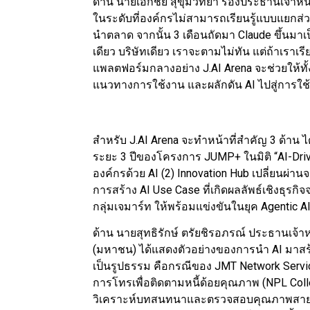
ด้าน นายเอกชัย สุขุมวิทยา รองประธานเจ้าหน้
ในระดับที่องค์กรไม่สามารถเรียนรู้แบบแยกส่วน
นำตลาด จากนั้น 3 เดือนถัดมา Claude ขึ้นมาเป็
เดียว บริษัทเดียว เราจะตามไม่ทัน แต่ถ้าเราเรี
แพลตฟอร์มกลางอย่าง J.AI Arena จะช่วยให้ทั
แนวทางการใช้งาน และผลักดัน AI ไปสู่การใช้ง
สำหรับ J.AI Arena จะทำหน้าที่สำคัญ 3 ด้าน ได
ระยะ 3 ปีของโครงการ JUMP+ ในมิติ “AI-Driv
องค์กรด้วย AI (2) Innovation Hub เปลี่ยนผ่านจาก
การสร้าง AI Use Case ที่เกิดผลลัพธ์เชิงธุรกิ
กลุ่มเจมาร์ท ให้พร้อมแข่งขันในยุค Agentic A
ด้าน นายสุทธิรักษ์ ตรัยชิรอภรณ์ ประธานเจ้าหน้
(มหาชน) ได้แสดงตัวอย่างของการนำ AI มาสร้าง
เป็นรูปธรรม คือกรณีของ JMT Network Serv
การโทรเพื่อติดตามหนี้ด้อยคุณภาพ (NPL Colle
วิเคราะห์บทสนทนาและตรวจสอบคุณภาพสายโ