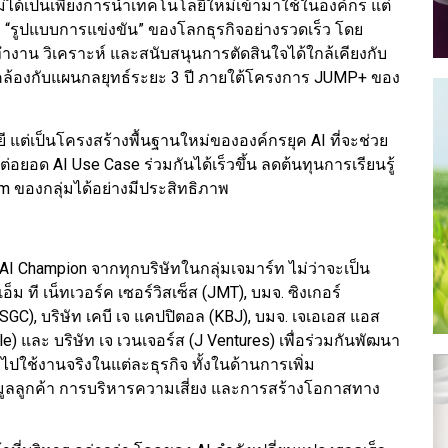
ไม่ได้เป็นเพียงการนำเทคโนโลยีใหม่เข้ามาใช้ในองค์กร แต่
ะ “รูปแบบการแข่งขัน” ของโลกธุรกิจอย่างรวดเร็ว โดย
ถทำงาน วิเคราะห์ และสนับสนุนการตัดสินใจได้ใกล้เคียงกับ
ดคล้องกับแผนกลยุทธ์ระยะ 3 ปี ภายใต้โครงการ JUMP+ ของ
ยี แต่เป็นโครงสร้างพื้นฐานใหม่ขององค์กรยุค AI ที่จะช่วย
่อยอด AI Use Case ร่วมกันได้เร็วขึ้น ลดต้นทุนการเรียนรู้
m ของกลุ่มได้อย่างมีประสิทธิภาพ
AI Champion จากทุกบริษัทในกลุ่มเจมาร์ท ไม่ว่าจะเป็น
เอ็ม ที เน็ทเวอร์ค เซอร์วิสเซ็ส (JMT), บมจ. ซิงเกอร์
GC), บริษัท เคบี เจ แคปปิตอล (KBJ), บมจ. เจเอเอส แอส
le) และ บริษัท เจ เวนเจอร์ส (J Ventures) เพื่อร่วมกันพัฒนา
ใช้งานจริงในแต่ละธุรกิจ ทั้งในด้านการเพิ่ม
มูลลูกค้า การบริหารความเสี่ยง และการสร้างโอกาสทาง