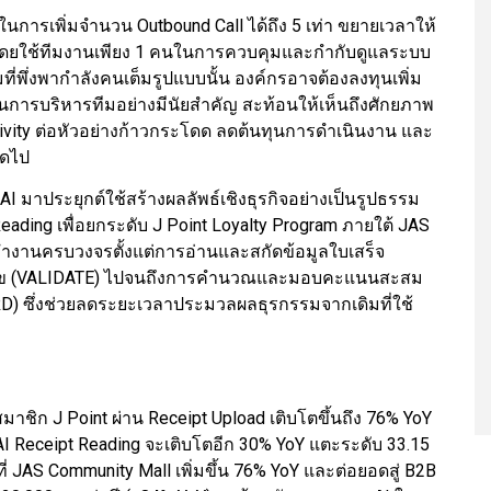
ในการเพิ่มจำนวน Outbound Call ได้ถึง 5 เท่า ขยายเวลาให้
ือน โดยใช้ทีมงานเพียง 1 คนในการควบคุมและกำกับดูแลระบบ
ี่พึ่งพากำลังคนเต็มรูปแบบนั้น องค์กรอาจต้องลงทุนเพิ่ม
นการบริหารทีมอย่างมีนัยสำคัญ สะท้อนให้เห็นถึงศักยภาพ
ivity ต่อหัวอย่างก้าวกระโดด ลดต้นทุนการดำเนินงาน และ
ัดไป
AI มาประยุกต์ใช้สร้างผลลัพธ์เชิงธุรกิจอย่างเป็นรูปธรรม
ading เพื่อยกระดับ J Point Loyalty Program ภายใต้ JAS
ำงานครบวงจรตั้งแต่การอ่านและสกัดข้อมูลใบเสร็จ
นไข (VALIDATE) ไปจนถึงการคำนวณและมอบคะแนนสะสม
) ซึ่งช่วยลดระยะเวลาประมวลผลธุรกรรมจากเดิมที่ใช้
าชิก J Point ผ่าน Receipt Upload เติบโตขึ้นถึง 76% YoY
AI Receipt Reading จะเติบโตอีก 30% YoY แตะระดับ 33.15
่ JAS Community Mall เพิ่มขึ้น 76% YoY และต่อยอดสู่ B2B