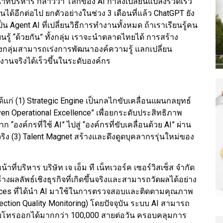
าที่บริหาร กล่าวว่า โลกของ AI กำลังเปลี่ยนแปลงรวดเร็ว
ได้อีกต่อไป ยกตัวอย่างในช่วง 3 เดือนที่แล้ว ChatGPT ยัง
น Agent AI ที่เปลี่ยนวิธีการทำงานทั้งหมด ถ้าเราเรียนรู้คน
ยนรู้ “ด้วยกัน” ทั้งกลุ่ม เราจะนำตลาดไทยได้ การสร้าง
้งกลุ่มสามารถเร่งการพัฒนาองค์ความรู้ แลกเปลี่ยน
านจริงได้เร็วขึ้นในระดับองค์กร
้แก่ (1) Strategic Engine เป็นกลไกขับเคลื่อนแผนกลยุทธ์
en Operational Excellence” เพื่อยกระดับประสิทธิภาพ
 “องค์กรที่ใช้ AI” ไปสู่ “องค์กรที่ขับเคลื่อนด้วย AI” ผ่าน
จจริง (3) Talent Magnet สร้างและดึงดูดบุคลากรรุ่นใหม่ของ
I
าที่บริหาร บริษัท เจ เอ็ม ที เน็ทเวอร์ค เซอร์วิสเซ็ส จำกัด
ผลลัพธ์เชิงธุรกิจที่เกิดขึ้นจริงและสามารถวัดผลได้อย่าง
ices ที่ได้นำ AI มาใช้ในการตรวจสอบและติดตามคุณภาพ
ction Quality Monitoring) โดยปัจจุบัน ระบบ AI สามารถ
ทรออกได้มากกว่า 100,000 สายต่อวัน ครอบคลุมการ