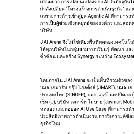
เปิดเผยว่า การเปลี่ยนแปลงของ AI ในปัจจุบัน
กำลังเปลี่ยน “โครงสร้างการดำเนินธุรกิจ” แล
เฉพาะการก้าวเข้าสู่ยุค Agentic AI ที่สามาร
การเป็นผู้ช่วยเชิงกลยุทธ์ขององค์กร และสอ
บริษัท
J.AI Arena จึงไม่ใช่เพียงพื้นที่ทดลองเทคโนโล
ให้ทุกบริษัทในกลุ่มสามารถเรียนรู้ พัฒนา และต
ซ้ำซ้อน และสร้าง Synergy ระหว่าง Ecosyste
โดยภายใน J.AI Arena จะเป็นพื้นที่รวมตัวของ 
บมจ. เจมาร์ท กรุ๊ป โฮลดิ้งส์ (JMART), บมจ. เจ 
ประเทศไทย (SINGER), บมจ. เอสจี แคปปิตอล (S
เซ็ท (J), บริษัท เจมาร์ท โมบาย (Jaymart Mobi
ทดลอง และต่อยอด AI Use Case ที่สามารถนำไป
ประสิทธิภาพการดำเนินงาน การวิเคราะห์ข้อ
ธุรกิจใหม่