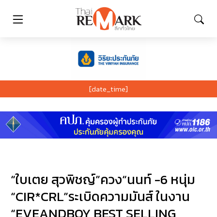
[date_time]
“ใบเตย สุวพิชญ์”ควง“นนท์ -6 หนุ่ม
“CIR*CRL”ระเบิดความมันส์ ในงาน
“EVEANDBOY BEST SELLING