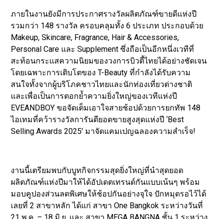
ภายในงานยังมีการประกาศรางวัลผลิตภัณฑ์ขายดีแห่งปี
รวมกว่า 148 รางวัล ครอบคลุมทั้ง 6 ประเภท ประกอบด้วย
Makeup, Skincare, Fragrance, Hair & Accessories,
Personal Care และ Supplement ซึ่งถือเป็นอีกหนึ่งเวทีที่
สะท้อนกระแสความนิยมของวงการบิวตี้ไทยได้อย่างชัดเจน
โดยเฉพาะการเติบโตของ T-Beauty ที่กำลังได้รับความ
สนใจทั้งจากผู้บริโภคชาวไทยและนักท่องเที่ยวต่างชาติ
และเพื่อเป็นการตอกย้ำความยิ่งใหญ่ของเวทีแห่งปี
EVEANDBOY ขอจัดเต็มเอาใจสายช้อปด้วยการยกทัพ 148
ไอเทมที่คว้ารางวัลการันตียอดขายสูงสุดแห่งปี ‘Best
Selling Awards 2025’ มาจัดแคมเปญฉลองความสำเร็จ!
งานนี้เตรียมพบกับบูทกิจกรรมสุดยิ่งใหญ่ที่นำสุดยอด
ผลิตภัณฑ์แห่งปีมาให้ได้อัปเดตเทรนด์กันแบบเน้นๆ พร้อม
มอบคูปองส่วนลดพิเศษให้ช้อปกันอย่างจุใจ ปักหมุดรอไว้ได้
เลยที่ 2 สาขาหลัก ได้แก่ สาขา One Bangkok ระหว่างวันที่
21 พ.ค. – 18 มิ.ย. และ สาขา MEGA BANGNA ชั้น 1 ระหว่าง