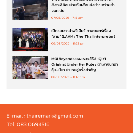
สังกะสีล้อมบ้านกันเสือหลังข่าวเศร้าขย้ำ
จนท.ดับ
07/08/2026
7:16 am
เปิดรอบกาล่าพรีเมียร์ ภาพยนตร์เรื่อง
”ล่าม“ (LAAM : The Thai Interpreter)
06/08/2026
11:22 pm
MGI Beyond บวงสรวงซีรีส์ iQIYI
Original Under Her Rules ใต้เงาจันทรา
อุ้ม–มีนา ประกบคู่ครั้งสำคัญ
06/08/2026
11:12 pm
E-mail : thairemark@gmail.com
Tel. 083 0694516