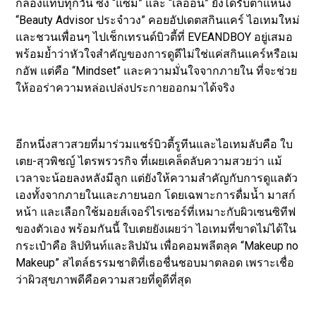
กล้องแทบทุกวัน ซึ่ง “แซม” และ “เลออน” ยังได้รับตำแหน่ง
“Beauty Advisor ประจำวง” คอยอัปเดตสกินแคร์ ไอเทมใหม่
และชวนเพื่อนๆ ไปเช็กเทรนด์บิวตี้ที่ EVEANDBOY อยู่เสมอ
พร้อมย้ำว่าหัวใจสำคัญของการดูดีไม่ใช่แค่สกินแคร์หรือเม
กอัพ แต่คือ “Mindset” และความมั่นใจจากภายใน ที่จะช่วย
ให้ออร่าความหล่อเปล่งประกายออกมาได้จริง
อีกหนึ่งสาวสวยที่มาร่วมแชร์บิวตี้รูทีนและไอเทมลับคือ ใบ
เตย-สุวพิชญ์ ไตรพรวรกิจ ที่เผยเคล็ดลับความสวยว่า แม้
เวลาจะน้อยลงหลังมีลูก แต่ยังให้ความสำคัญกับการดูแลตัว
เองทั้งจากภายในและภายนอก โดยเฉพาะการดื่มน้ำ มาสก์
หน้า และเลือกใช้มอยส์เจอร์ไรเซอร์ที่เหมาะกับผิวเซนซิทีฟ
ของตัวเอง พร้อมกันนี้ ใบเตยยังเผยว่า ไอเทมที่ขาดไม่ได้ใน
กระเป๋าคือ ลิปทินท์และลิปมัน เพื่อคอมพลีตลุค “Makeup no
Makeup” สไตล์ธรรมชาติที่เธอชื่นชอบมาตลอด เพราะเชื่อ
ว่าผิวสุขภาพดีคือความสวยที่ดูดีที่สุด