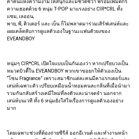
ค่ำคืนแห่งความงามให้สนุกและมีชีวิตชีวา พร้อมเพิ่มดีกรี
ความฮอตด้วย 6 หนุ่ม T-POP มาแรงอย่าง CIR*CRL ทั้ง
แซม, เลออน,
พาย, พี, ติวเตอร์ และ เบ็น ก็ไม่พลาดมาร่วมเสิร์ฟเสน่ห์และ
เผยเคล็ดลับการดูแลตัวเองในฐานะแฟนตัวยงของ
EVEANDBOY
หนุ่มๆ CIR*CRL เปิดใจแบบเป็นกันเองว่า หากเปรียบวงเป็น
หมวดบิวตี้ใน EVEANDBOY พวกเขาขอยกให้ตัวเองเป็น
“โซน Fragrance” เพราะสมาชิกแต่ละคนมีคาแรกเตอร์และ
เสน่ห์เฉพาะตัว เปรียบเหมือนน้ำหอมคนละกลิ่นที่เมื่อนำมา
รวมกันกลับสร้างเคมีใหม่ที่ลงตัวและน่าจดจำ นอกจาก
เสน่ห์บนเวที ทั้ง 6 หนุ่มยังใส่ใจเรื่องการดูแลตัวเองอย่าง
มาก
โดยเฉพาะช่วงที่ต้องถ่ายซีรีส์ ออกอีเวนต์ และทำงานหน้า