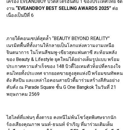
เครื่อง EVEANDBOY บิวตี้สโตร์อันดับ 1 ของประเทศไทย จัด
งาน
“EVEANDBOY BEST SELLING AWARDS 2025”
ต่อ
เนื่องเป็นปีที่ 6
ภายใต้คอนเซปต์สุดล้ำ “BEAUTY BEYOND REALITY”
เนรมิตพื้นที่ทั้งงานให้กลายเป็นโลกแห่งความงามเหนือ
จินตนาการ ในโทนสีชมพู-เขียวสุดแฟนตาซี สะท้อนพลัง
ของ Beauty & Lifestyle ยุคใหม่ได้อย่างเต็มรูปแบบ พร้อม
ประกาศความสำเร็จของ 148 บิวตี้ไอเทมตัวท็อปที่ครองใจ
คนไทยทั้งประเทศ จากยอดขายสูงสุดแห่งปี พร้อมขนทัพคน
ดัง ศิลปิน และเหล่าไอคอนสายบิวตี้มาร่วมสร้างสีสันอย่าง
คับคั่ง ณ Parade Square ชั้น G One Bangkok ในวันที่ 21
พฤษภาคม 2569
ไฮไลต์ที่แฟนๆ ตั้งตารอ คงหนีไม่พ้นโชว์สุดพิเศษจากนัก
ร้องเสียงคุณภาพ นนท์-ธนนท์ จําเริญ ที่มาร่วมเติมเต็ม