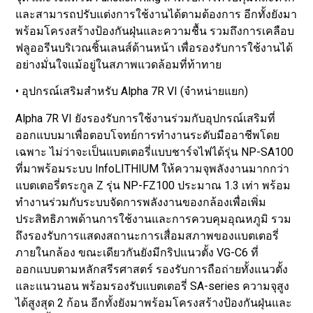
และสามารถปรับแต่งการใช้งานได้ตามต้องการ อีกทั้งยังมา
พร้อมโครงสร้างป้องกันฝุ่นและความชื้น รวมถึงการเคลือบ
ฟลูออรีนบริเวณชิ้นเลนส์ด้านหน้า เพื่อรองรับการใช้งานได้
อย่างมั่นใจแม้อยู่ในสภาพแวดล้อมที่ท้าทาย
• อุปกรณ์เสริมสำหรับ Alpha 7R VI (จำหน่ายแยก)
Alpha 7R VI ยังรองรับการใช้งานร่วมกับอุปกรณ์เสริมที่
ออกแบบมาเพื่อตอบโจทย์การทำงานระดับมืออาชีพโดย
เฉพาะ ไม่ว่าจะเป็นแบตเตอรี่แบบชาร์จไฟได้รุ่น NP-SA100
ที่มาพร้อมระบบ InfoLITHIUM ให้ความจุพลังงานมากกว่า
แบตเตอรี่ตระกูล Z รุ่น NP-FZ100 ประมาณ 1.3 เท่า พร้อม
ทำงานร่วมกับระบบจัดการพลังงานของกล้องเพื่อเพิ่ม
ประสิทธิภาพด้านการใช้งานและการควบคุมอุณหภูมิ รวม
ถึงรองรับการแสดงสถานะการเสื่อมสภาพของแบตเตอรี่
ภายในกล้อง ขณะเดียวกันยังมีกริปแนวตั้ง VG-C6 ที่
ออกแบบตามหลักสรีรศาสตร์ รองรับการถือถ่ายทั้งแนวตั้ง
และแนวนอน พร้อมรองรับแบตเตอรี่ SA-series ความจุสูง
ได้สูงสุด 2 ก้อน อีกทั้งยังมาพร้อมโครงสร้างป้องกันฝุ่นและ