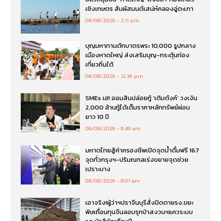
เชิงเกษตร สัมผัสมนต์เสน่ห์คลองอู่ตะเภา
08/08/2026
2:11 pm
บุญมหาทานตักบาตรพระ 10,000 รูปกลาง
เมืองหาดใหญ่ ส่งเสริมบุญ-กระตุ้นท่อง
เที่ยวถิ่นใต้
08/08/2026
12:36 pm
SMEs เฮ! ออมสินปล่อยกู้ ‘เติมตังค์’ วงเงิน
2,000 ล้านกู้ได้เต็มราคาหลักทรัพย์ผ่อน
ยาว 10 ปี
08/08/2026
8:49 am
มหาดไทยสู้ค่าครองชีพเปิดจุดน้ำดื่มฟรี 167
จุดทั่วกรุงฯ-ปริมณฑลเร่งขยายจุดช่วย
เปราะบาง
08/08/2026
8:01 am
เอาจริง!ผู้ว่าฯปราจีนบุรีสั่งปิดตายรง.ขยะ
พิษเถื่อนทุนจีนลอบรุกป่าสงวนฯแควระบบ