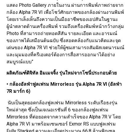
แสดง Photo Gallery ภายในงาน ผ่านการพิมพ์ภาพถ่ายจาก
กล้อง Alpha 7R VI เพื่อโชว์ศักยภาพของกล้องผ่านงานพิมพ์
โดยเราเล็งเห็นถึงความเป็นมืออาชีพของเอปสันในฐานะ
ผู้นำตลาดด้านเครื่องพิมพ์ รวมถึงเครื่องพิมพ์หน้ากว้างกลุ่ม
Photo ที่สามารถถ่ายทอดสีสัน รายละเอียด และอารมณ์
ของภาพได้เสมือนต้นฉบับ ซึ่งสอดคล้องกับแนวคิดและจุด
เด่นของ Alpha 7R VI ช่วยให้ผู้ชมสามารถสัมผัสเจตนารมณ์
และมุมมองที่ครีเอเตอร์ต้องการสื่อสารออกมาได้อย่าง
สมบูรณ์แบบ”
ผลิตภัณฑ์ดิจิทัล อิมเมจจิ้ง รุ่นใหม่จากโซนี่ประกอบด้วย
• กล้องอัลฟ่าฟูลเฟรม Mirrorless รุ่น Alpha 7R VI (อัลฟ่า
7R มาร์ก 6)
นับเป็นสุดยอดกล้องฟูลเฟรม Mirrorless ระดับเรือธงรุ่น
ใหม่ล่าสุด ซึ่งเป็นเจเนอเรชันที่ 6 ของกล้องฟูลเฟรม
Mirrorless ที่ต่อยอดจากความสำเร็จของ Alpha 7R V โดย
Alpha 7R VI มาพร้อมเซนเซอร์ Exmor RS แบบฟูลเฟรม
Fully Stacked ความละเอียดประมาณ 66.8 ล้านพิกเซล