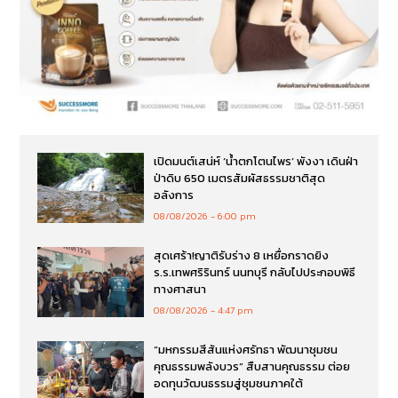
เปิดมนต์เสน่ห์ ‘น้ำตกโตนไพร’ พังงา เดินฝ่า
ป่าดิบ 650 เมตรสัมผัสธรรมชาติสุด
อลังการ
08/08/2026
6:00 pm
สุดเศร้า!ญาติรับร่าง 8 เหยื่อกราดยิง
ร.ร.เทพศริรินทร์ นนทบุรี กลับไปประกอบพิธี
ทางศาสนา
08/08/2026
4:47 pm
“มหกรรมสีสันแห่งศรัทธา พัฒนาชุมชน
คุณธรรมพลังบวร” สืบสานคุณธรรม ต่อย
อดทุนวัฒนธรรมสู่ชุมชนภาคใต้